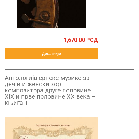
1,670.00
РСД
Детаљније
Антологија српске музике за
дечји и женски хор
композитора друге половине
XIX и прве половине XX века –
књига 1