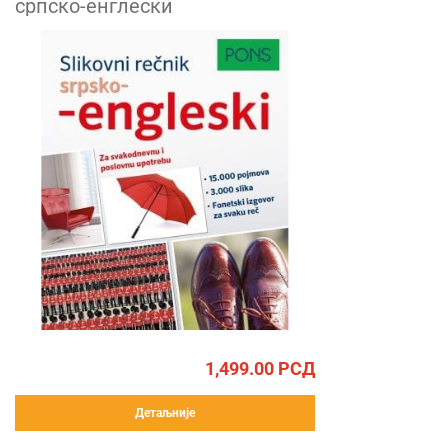
српско-енглески
1,499.00
РСД
Детаљније