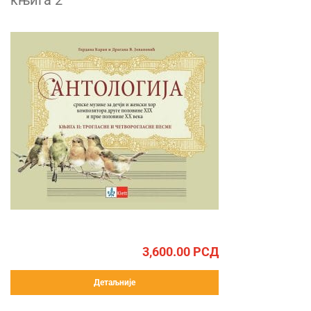
књига 2
3,600.00
РСД
Детаљније