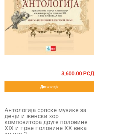
3,600.00
РСД
Детаљније
Антологија српске музике за
дечји и женски хор
композитора друге половине
XIX и прве половине XX века –