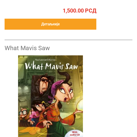
1,500.00
РСД
Детаљније
What Mavis Saw