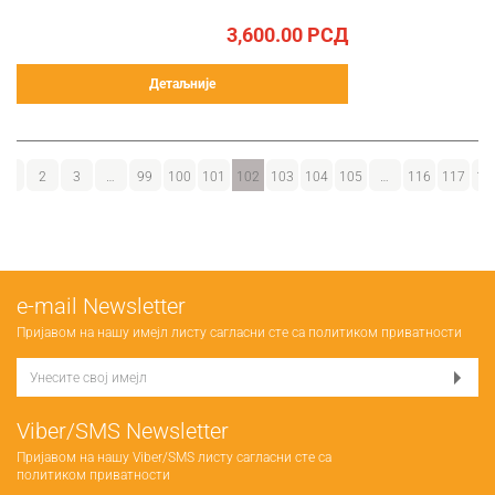
3,600.00
РСД
Детаљније
1
2
3
…
99
100
101
102
103
104
105
…
116
117
11
е-mail Newsletter
Пријавом на нашу имејл листу сагласни сте са
политиком приватности
Viber/SMS Newsletter
Пријавом на нашу Viber/SMS листу сагласни сте са
политиком приватности