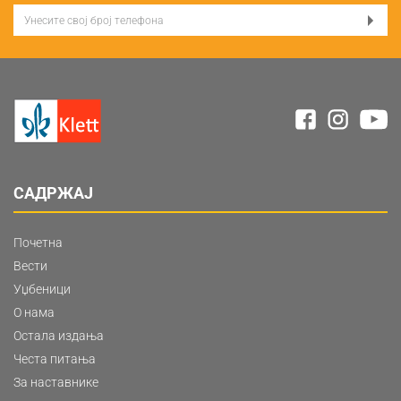
САДРЖАЈ
Почетна
Вести
Уџбеници
О нама
Остала издања
Честа питања
За наставнике