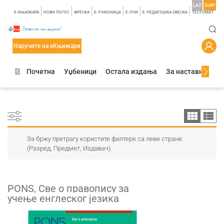
LAT
ЋИР
E-КЊИЖАРА
НОВИ ЛОГОС
ФРЕСКА
E-УЧИОНИЦА
E-УЧИ
Е-ПЕДАГОШКА СВЕСКА
TЕСТОМАТ
Наручите на еКњижари
Почетна
Уџбеници
Остала издања
За наставнике
За бржу претрагу користите филтере са леве стране
(Разред, Предмет, Издавач).
PONS, Све о правопису за
учење енглеског језика