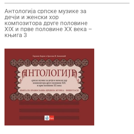
Антологија српске музике за
дечји и женски хор
композитора друге половине
XIX и прве половине XX века –
књига 3