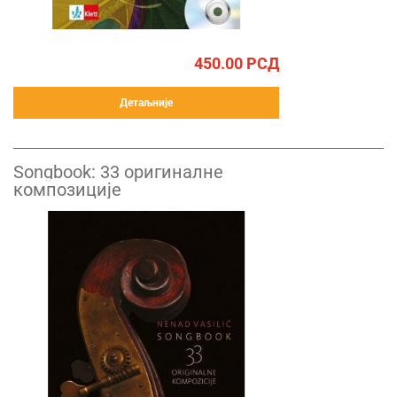
450.00
РСД
Детаљније
Songbook: 33 оригиналне
композиције