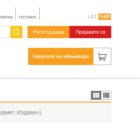
LAT
ЋИР
 СВЕСКА
TЕСТОМАТ
Регистрација
Пријавите се
Наручите на еКњижари
едмет, Издавач).