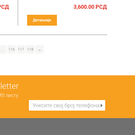
РСД
3,600.00
РСД
Детаљније
…
116
117
118
→
etter
MS листу