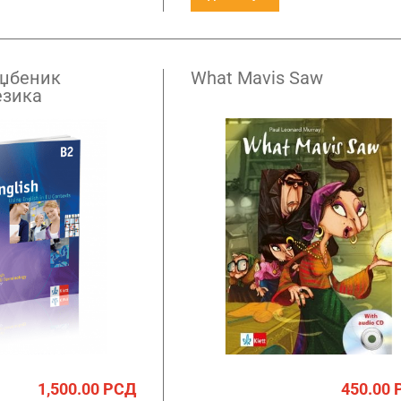
 уџбеник
What Mavis Saw
езика
1,500.00
РСД
450.00