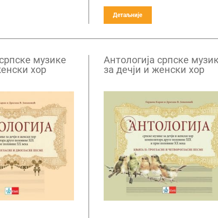
Детаљније
 српске музике
Антологија српске музи
женски хор
за дечји и женски хор
а друге
композитора друге
IX и прве
половине XIX и прве
X века – књига
половине XX века – књи
2