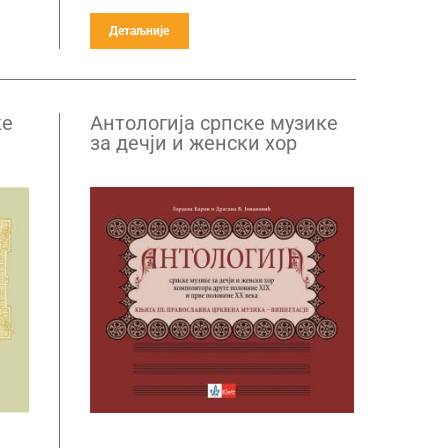
Детаљније
ке
Антологија српске музике
за дечји и женски хор
композитора друге
половине XIX и прве
га
половине XX века – књига
3