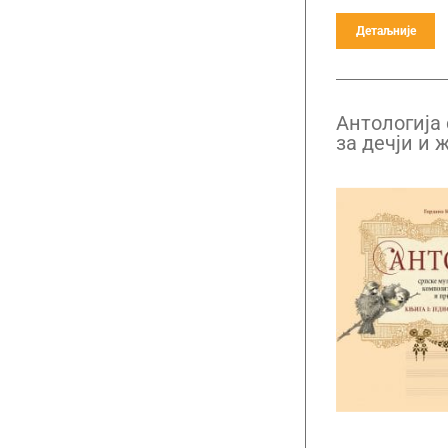
Детаљније
Антологија
за дечји и 
композитор
половине X
половине X
1