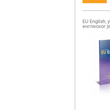
EU English,
енглеског ј