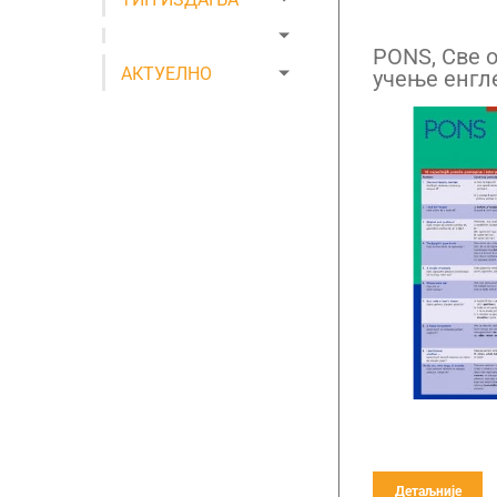
PONS, Све о
АКТУЕЛНО
учење енгле
Детаљније