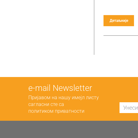
Детаљније
е-mail Newsletter
Пријавом на нашу имејл листу
сагласни сте са
политиком приватности