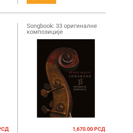
Songbook: 33 оригиналне
композиције
РСД
1,670.00
РСД