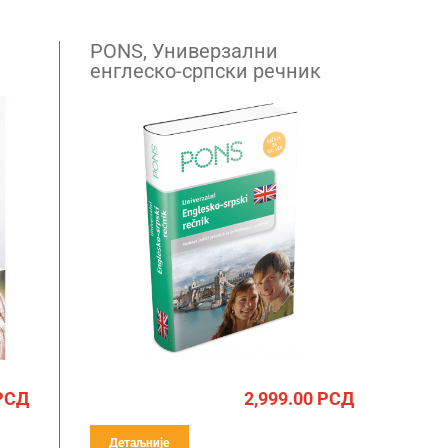
PONS, Универзални
енглеско-српски речник
РСД
2,999.00
РСД
Детаљније