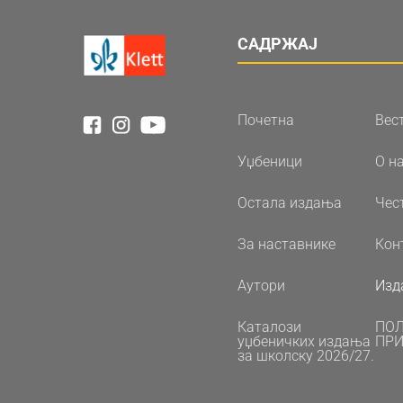
САДРЖАЈ
Почетна
Вес
Уџбеници
О н
Остала издања
Чес
За наставнике
Кон
Аутори
Изд
Каталози
ПО
уџбеничких издања
ПРИ
за школску 2026/27.