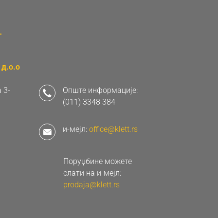
д.о.о
 3-
Опште информације:
(011) 3348 384
и-мејл:
office@klett.rs
Поруџбине можете
слати на и-мејл:
prodaja@klett.rs