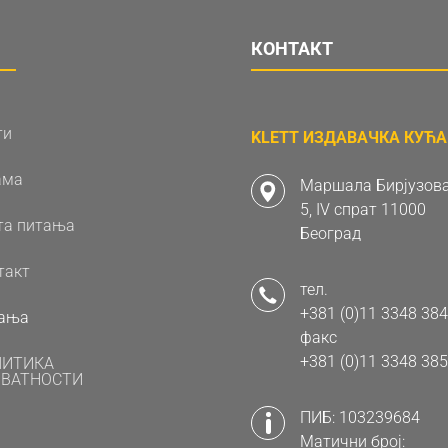
КОНТАКТ
ти
KLETT ИЗДАВАЧКА КУЋА 
ама
Маршала Бирјузова
5, IV спрат 11000
та питања
Београд
такт
тел.
+381 (0)11 3348 384
ања
факс
+381 (0)11 3348 385
ЛИТИКА
ВАТНОСТИ
ПИБ: 103239684
Матични број: