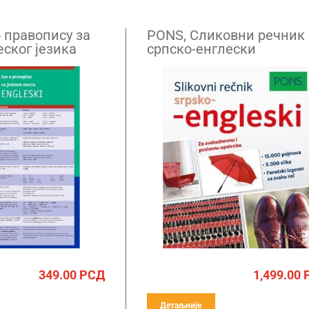
 правопису за
PONS, Сликовни речник
ског језика
српско-енглески
349.00
РСД
1,499.00
Детаљније