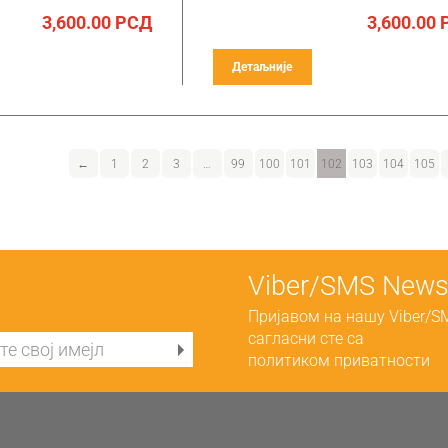
3,600.00
РСД
3,600.00
Детаљније
←
1
2
3
…
99
100
101
102
103
104
105
Viber/SMS Newsl
Пријавом на нашу Viber/S
сагласни сте са
политиком приватности