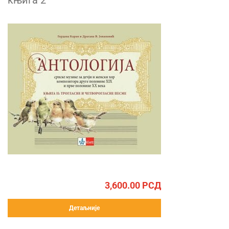
књига 2
3,600.00
РСД
Детаљније