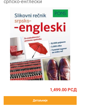
српско-енглески
1,499.00
РСД
Детаљније