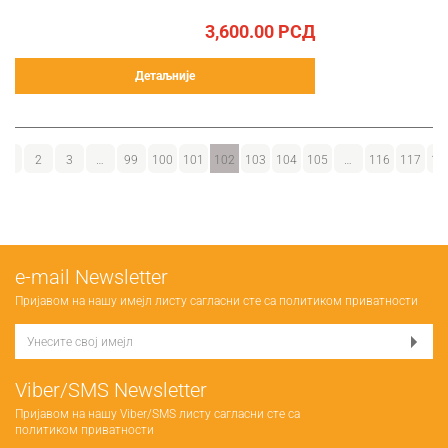
3,600.00
РСД
Детаљније
1
2
3
…
99
100
101
102
103
104
105
…
116
117
11
е-mail Newsletter
Пријавом на нашу имејл листу сагласни сте са
политиком приватности
Viber/SMS Newsletter
Пријавом на нашу Viber/SMS листу сагласни сте са
политиком приватности