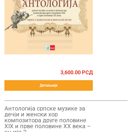
3,600.00
РСД
Детаљније
Антологија српске музике за
дечји и женски хор
композитора друге половине
XIX и прве половине XX века –