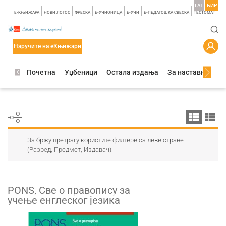
LAT
ЋИР
E-КЊИЖАРА
НОВИ ЛОГОС
ФРЕСКА
E-УЧИОНИЦА
E-УЧИ
Е-ПЕДАГОШКА СВЕСКА
TЕСТОМАТ
Наручите на еКњижари
Почетна
Уџбеници
Остала издања
За наставнике
За бржу претрагу користите филтере са леве стране
(Разред, Предмет, Издавач).
PONS, Све о правопису за
учење енглеског језика