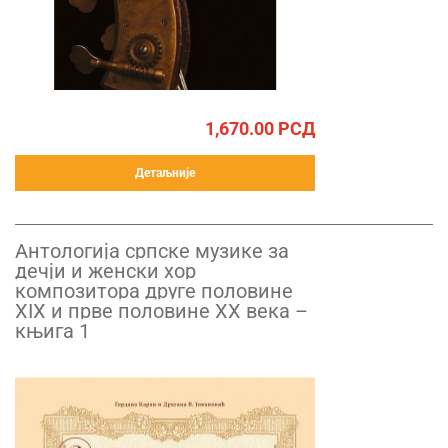
1,670.00
РСД
Детаљније
Антологија српске музике за
дечји и женски хор
композитора друге половине
XIX и прве половине XX века –
књига 1