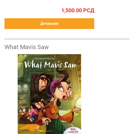
1,500.00
РСД
Детаљније
What Mavis Saw