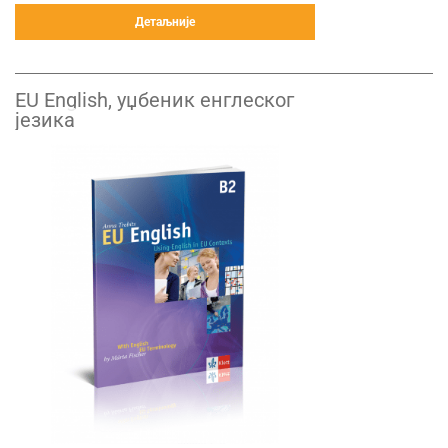
Детаљније
EU English, уџбеник енглеског
језика