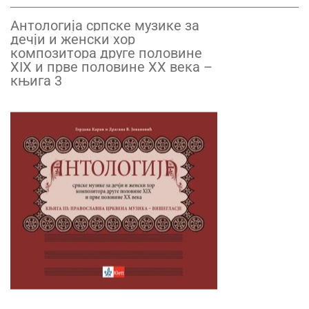
Антологија српске музике за
дечји и женски хор
композитора друге половине
XIX и прве половине XX века –
књига 3