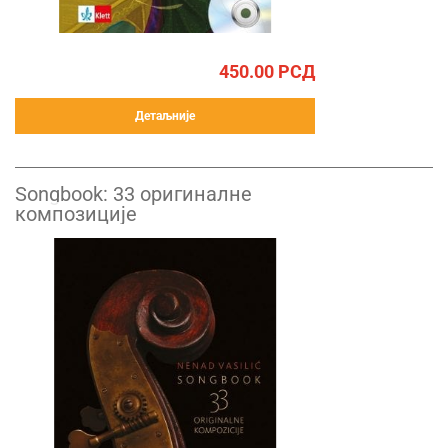
450.00
РСД
Детаљније
Songbook: 33 оригиналне
композиције