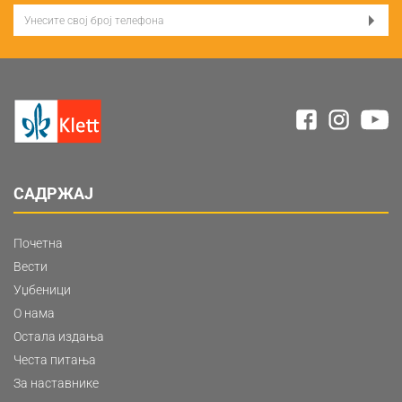
САДРЖАЈ
Почетна
Вести
Уџбеници
О нама
Остала издања
Честа питања
За наставнике