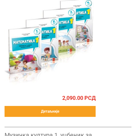
2,090.00
РСД
Детаљније
Музичка култура 1, уџбеник за