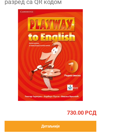
разред са QR кодом
730.00
РСД
Детаљније