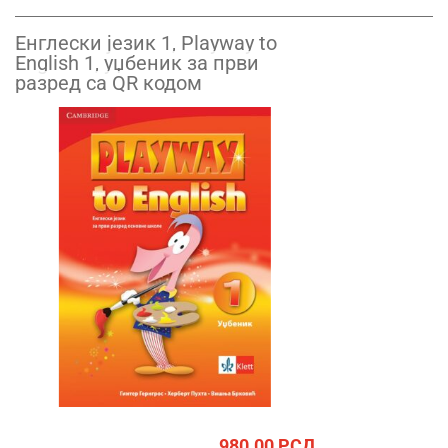
Енглески језик 1, Playway to
English 1, уџбеник за први
разред са QR кодом
980.00
РСД