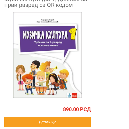
први разред са QR кодом
890.00
РСД
Детаљније