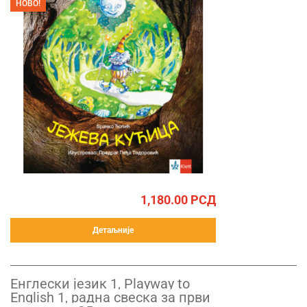
НОВО!
1,180.00
РСД
Детаљније
Енглески језик 1, Playway to
English 1, радна свеска за први