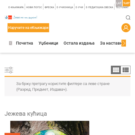
LAT
ЋИР
E-КЊИЖАРА
НОВИ ЛОГОС
ФРЕСКА
E-УЧИОНИЦА
E-УЧИ
Е-ПЕДАГОШКА СВЕСКА
TЕСТОМАТ
Наручите на еКњижари
Почетна
Уџбеници
Остала издања
За наставнике
За бржу претрагу користите филтере са леве стране
(Разред, Предмет, Издавач).
Јежева кућица