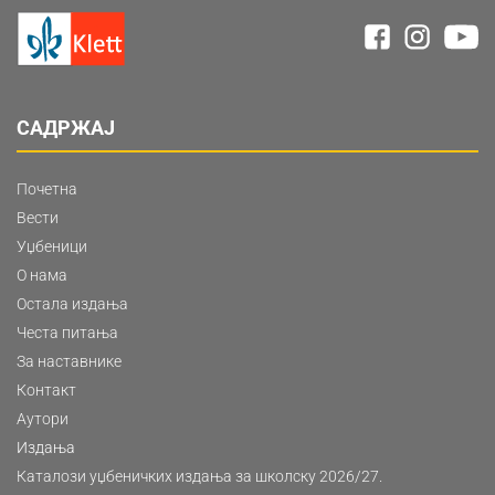
САДРЖАЈ
Почетна
Вести
Уџбеници
О нама
Остала издања
Честа питања
За наставнике
Контакт
Аутори
Издања
Каталози уџбеничких издања за школску 2026/27.