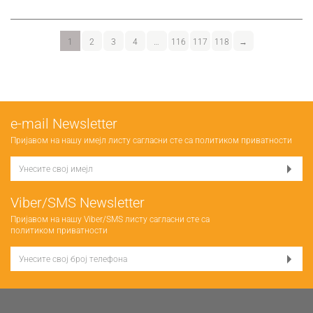
1
2
3
4
…
116
117
118
→
е-mail Newsletter
Пријавом на нашу имејл листу сагласни сте са
политиком приватности
Viber/SMS Newsletter
Пријавом на нашу Viber/SMS листу сагласни сте са
политиком приватности