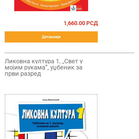
1,660.00
РСД
Детаљније
Ликовна култура 1, „Свет у
мојим рукама”, уџбеник за
први разред