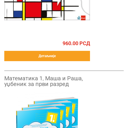
960.00
РСД
Детаљније
Математика 1, Маша и Рашa,
уџбеник за први разред