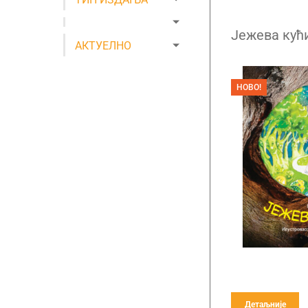
Јежева кућ
АКТУЕЛНО
НОВО!
Детаљније