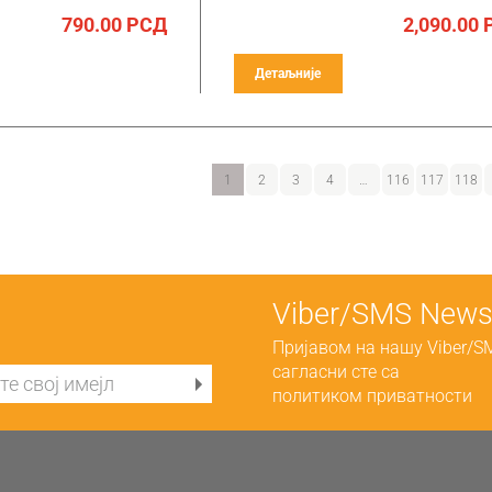
790.00
РСД
2,090.00
Детаљније
1
2
3
4
…
116
117
118
Viber/SMS Newsl
Пријавом на нашу Viber/S
сагласни сте са
политиком приватности