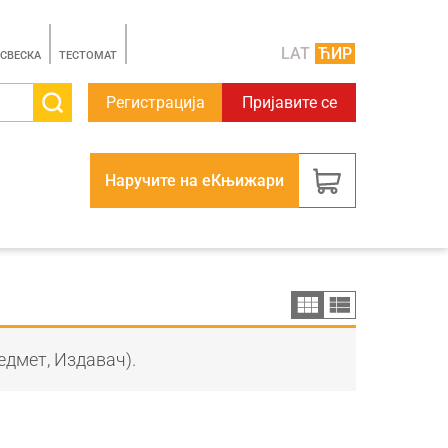
LAT
ЋИР
 СВЕСКА
TЕСТОМАТ
Регистрација
Пријавите се
Наручите на еКњижари
едмет, Издавач).