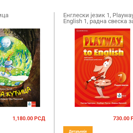
ица
Енглески језик 1, Playway
English 1, радна свеска з
први разред са QR кодо
1,180.00
РСД
730.00
Детаљније