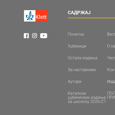
САДРЖАЈ
Почетна
Вес
Уџбеници
О н
Остала издања
Чес
За наставнике
Кон
Аутори
Изд
Каталози
ПО
уџбеничких издања
ПРИ
за школску 2026/27.