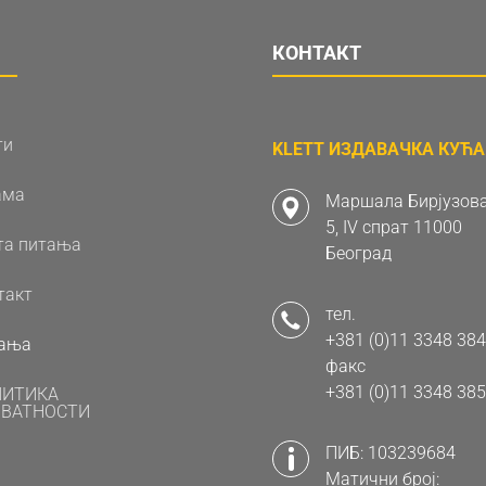
КОНТАКТ
ти
KLETT ИЗДАВАЧКА КУЋА 
ама
Маршала Бирјузова
5, IV спрат 11000
та питања
Београд
такт
тел.
+381 (0)11 3348 384
ања
факс
+381 (0)11 3348 385
ЛИТИКА
ВАТНОСТИ
ПИБ: 103239684
Матични број: