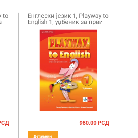
 to
Енглески језик 1, Playway to
а
English 1, уџбеник за први
м
разред са QR кодом
РСД
980.00
РСД
Детаљније