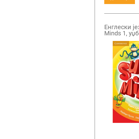
Енглески је
Minds 1, уџ
разред са 