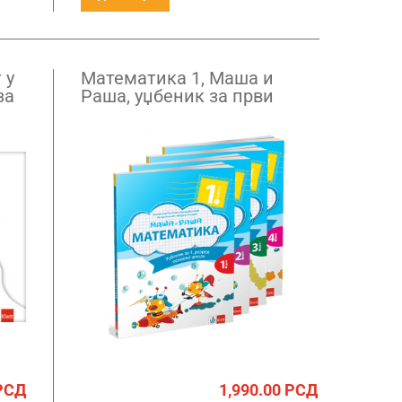
 у
Математика 1, Маша и
за
Рашa, уџбеник за први
разред
РСД
1,990.00
РСД