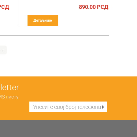
РСД
890.00
РСД
Детаљније
→
etter
MS листу