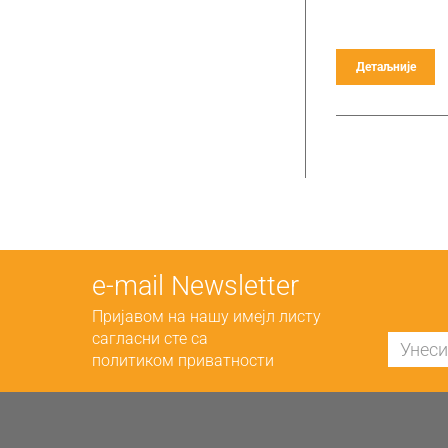
Детаљније
е-mail Newsletter
Пријавом на нашу имејл листу
сагласни сте са
политиком приватности