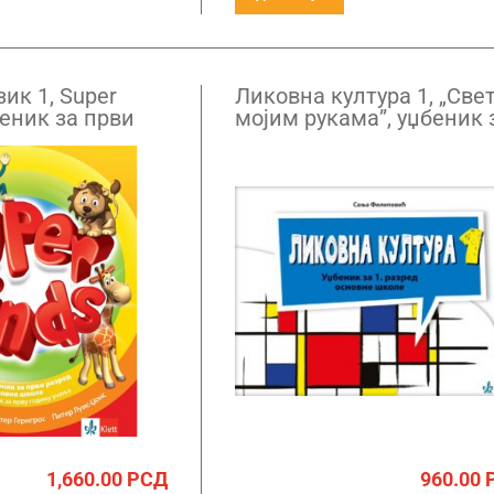
зик 1, Super
Ликовна култура 1, „Свет
беник за први
мојим рукама”, уџбеник 
QR кодом
први разред
1,660.00
РСД
960.00