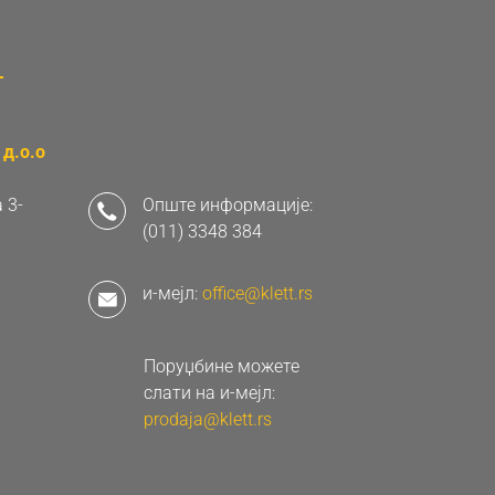
д.о.о
 3-
Опште информације:
(011) 3348 384
и-мејл:
office@klett.rs
Поруџбине можете
слати на и-мејл:
prodaja@klett.rs