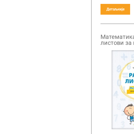
Детаљније
Математика
листови за