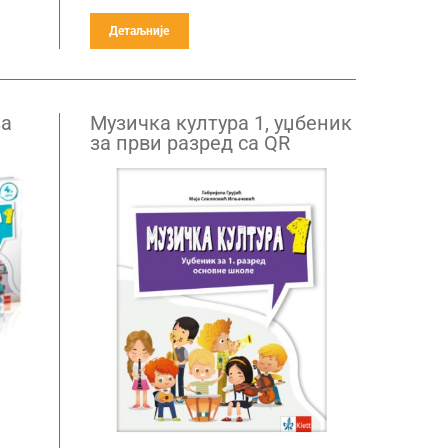
Детаљније
за
Музичка култура 1, уџбеник
за први разред са QR
кодом