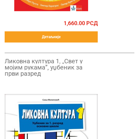
1,660.00
РСД
Детаљније
Ликовна култура 1, „Свет у
мојим рукама”, уџбеник за
први разред