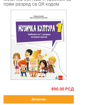
први разред са QR кодом
890.00
РСД
Детаљније