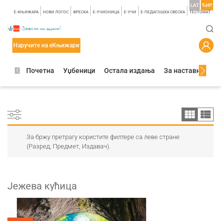
LAT
ЋИР
E-КЊИЖАРА
НОВИ ЛОГОС
ФРЕСКА
E-УЧИОНИЦА
E-УЧИ
Е-ПЕДАГОШКА СВЕСКА
TЕСТОМАТ
Наручите на еКњижари
Почетна
Уџбеници
Остала издања
За наставнике
За бржу претрагу користите филтере са леве стране
(Разред, Предмет, Издавач).
Јежева кућица