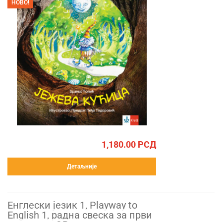
НОВО!
1,180.00
РСД
Детаљније
Енглески језик 1, Playway to
English 1, радна свеска за први