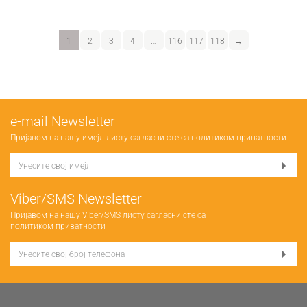
1
2
3
4
…
116
117
118
→
е-mail Newsletter
Пријавом на нашу имејл листу сагласни сте са
политиком приватности
Viber/SMS Newsletter
Пријавом на нашу Viber/SMS листу сагласни сте са
политиком приватности