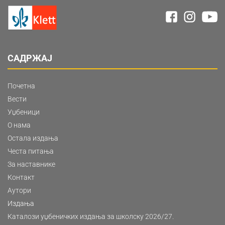
САДРЖАЈ
Почетна
Вести
Уџбеници
О нама
Остала издања
Честа питања
За наставнике
Контакт
Аутори
Издања
Каталози уџбеничких издања за школску 2026/27.