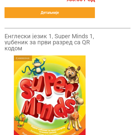
Детаљније
Енглески језик 1, Super Minds 1,
уџбеник за први разред са QR
кодом