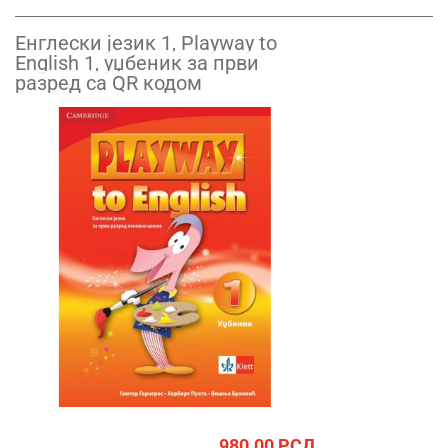
Енглески језик 1, Playway to
English 1, уџбеник за први
разред са QR кодом
980.00
РСД