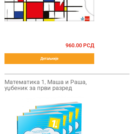
960.00
РСД
Детаљније
Математика 1, Маша и Рашa,
уџбеник за први разред