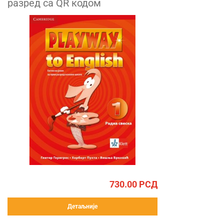
разред са QR кодом
730.00
РСД
Детаљније