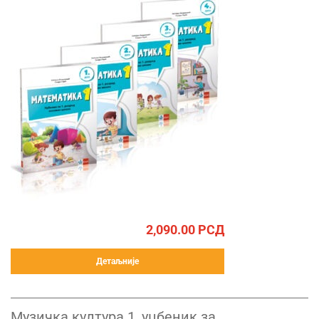
2,090.00
РСД
Детаљније
Музичка култура 1, уџбеник за