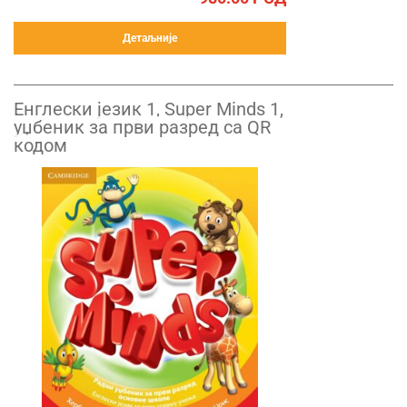
Детаљније
Енглески језик 1, Super Minds 1,
уџбеник за први разред са QR
кодом