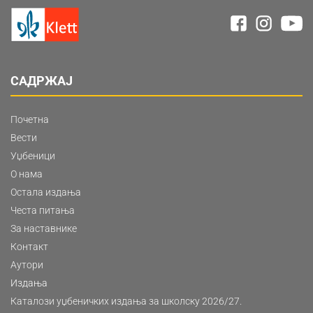
САДРЖАЈ
Почетна
Вести
Уџбеници
О нама
Остала издања
Честа питања
За наставнике
Контакт
Аутори
Издања
Каталози уџбеничких издања за школску 2026/27.