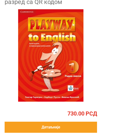
разред са QR кодом
730.00
РСД
Детаљније