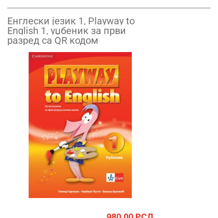
Енглески језик 1, Playway to
English 1, уџбеник за први
разред са QR кодом
980.00
РСД