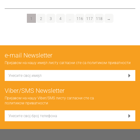
1
2
3
4
…
116
117
118
→
е-mail Newsletter
Пријавом на нашу имејл листу сагласни сте са
политиком приватности
Viber/SMS Newsletter
Пријавом на нашу Viber/SMS листу сагласни сте са
политиком приватности