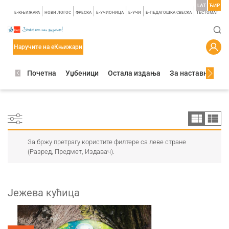
LAT
ЋИР
E-КЊИЖАРА
НОВИ ЛОГОС
ФРЕСКА
E-УЧИОНИЦА
E-УЧИ
Е-ПЕДАГОШКА СВЕСКА
TЕСТОМАТ
Наручите на еКњижари
Почетна
Уџбеници
Остала издања
За наставнике
За бржу претрагу користите филтере са леве стране
(Разред, Предмет, Издавач).
Јежева кућица