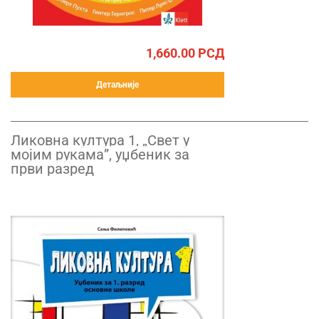
1,660.00
РСД
Детаљније
Ликовна култура 1, „Свет у
мојим рукама”, уџбеник за
први разред