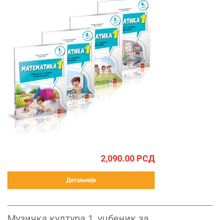
2,090.00
РСД
Детаљније
Музичка култура 1, уџбеник за