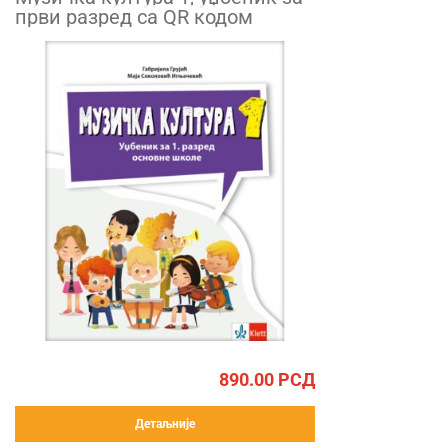
први разред са QR кодом
890.00
РСД
Детаљније