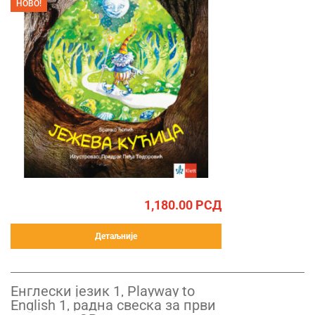
НОВО!
1,180.00
РСД
Детаљније
Енглески језик 1, Playway to
English 1, радна свеска за први