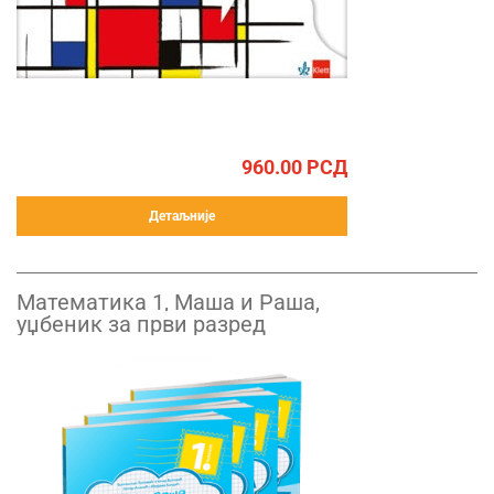
960.00
РСД
Детаљније
Математика 1, Маша и Рашa,
уџбеник за први разред