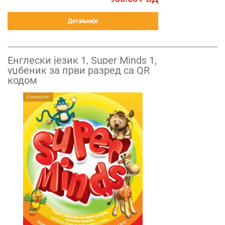
Детаљније
Енглески језик 1, Super Minds 1,
уџбеник за први разред са QR
кодом