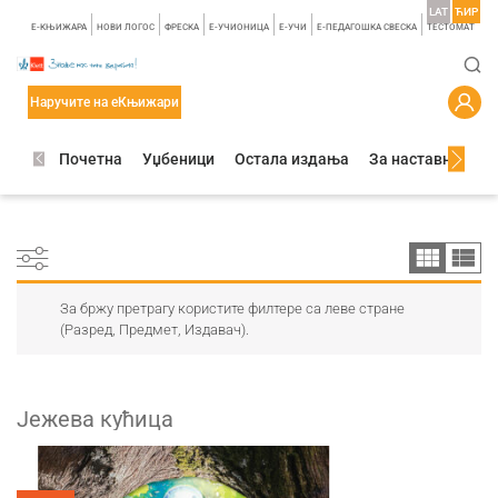
LAT
ЋИР
E-КЊИЖАРА
НОВИ ЛОГОС
ФРЕСКА
E-УЧИОНИЦА
E-УЧИ
Е-ПЕДАГОШКА СВЕСКА
TЕСТОМАТ
Наручите на еКњижари
Почетна
Уџбеници
Остала издања
За наставнике
За бржу претрагу користите филтере са леве стране
(Разред, Предмет, Издавач).
Јежева кућица