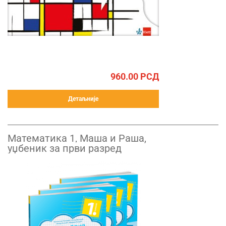
960.00
РСД
Детаљније
Математика 1, Маша и Рашa,
уџбеник за први разред