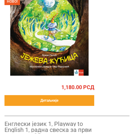
НОВО!
1,180.00
РСД
Детаљније
Енглески језик 1, Playway to
English 1, радна свеска за први