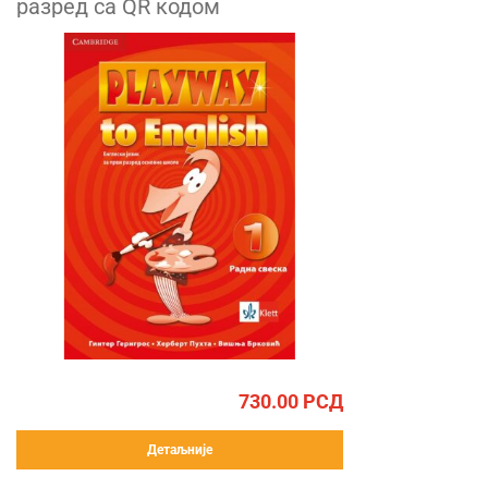
разред са QR кодом
730.00
РСД
Детаљније