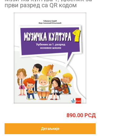
први разред са QR кодом
890.00
РСД
Детаљније