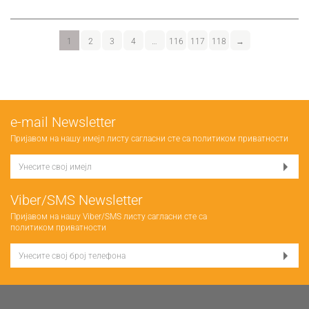
1
2
3
4
…
116
117
118
→
е-mail Newsletter
Пријавом на нашу имејл листу сагласни сте са
политиком приватности
Viber/SMS Newsletter
Пријавом на нашу Viber/SMS листу сагласни сте са
политиком приватности