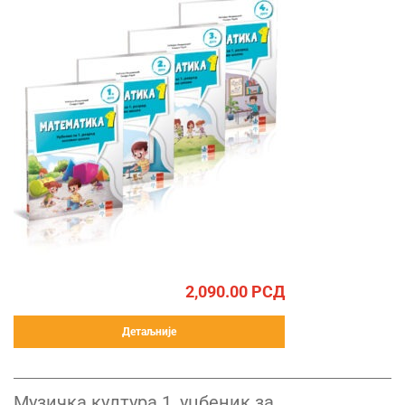
2,090.00
РСД
Детаљније
Музичка култура 1, уџбеник за