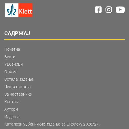
САДРЖАЈ
Почетна
Вести
Уџбеници
О нама
Остала издања
Честа питања
За наставнике
Контакт
Аутори
Издања
Каталози уџбеничких издања за школску 2026/27.