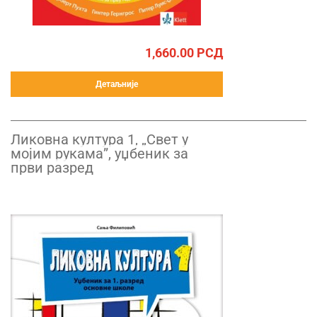
1,660.00
РСД
Детаљније
Ликовна култура 1, „Свет у
мојим рукама”, уџбеник за
први разред