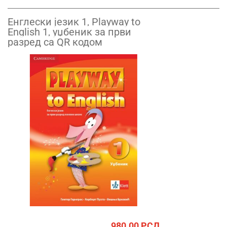
Енглески језик 1, Playway to
English 1, уџбеник за први
разред са QR кодом
980.00
РСД