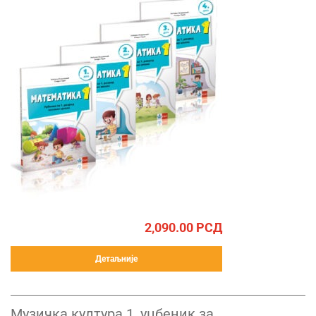
2,090.00
РСД
Детаљније
Музичка култура 1, уџбеник за