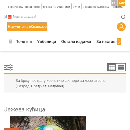
LAT
ЋИР
E-КЊИЖАРА
НОВИ ЛОГОС
ФРЕСКА
E-УЧИОНИЦА
E-УЧИ
Е-ПЕДАГОШКА СВЕСКА
TЕСТОМАТ
Наручите на еКњижари
Почетна
Уџбеници
Остала издања
За наставнике
За бржу претрагу користите филтере са леве стране
(Разред, Предмет, Издавач).
Јежева кућица