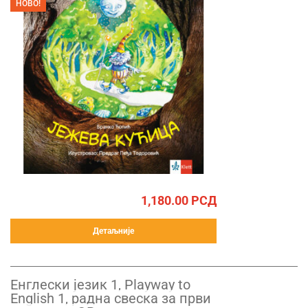
НОВО!
1,180.00
РСД
Детаљније
Енглески језик 1, Playway to
English 1, радна свеска за први