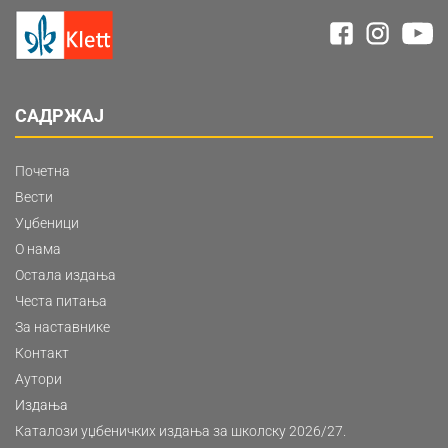
САДРЖАЈ
Почетна
Вести
Уџбеници
О нама
Остала издања
Честа питања
За наставнике
Контакт
Аутори
Издања
Каталози уџбеничких издања за школску 2026/27.