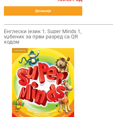
Детаљније
Енглески језик 1, Super Minds 1,
уџбеник за први разред са QR
кодом