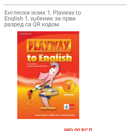
Енглески језик 1, Playway to
English 1, уџбеник за први
разред са QR кодом
980.00
РСД