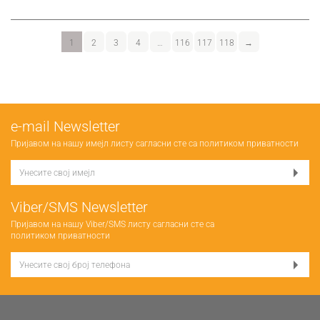
1
2
3
4
…
116
117
118
→
е-mail Newsletter
Пријавом на нашу имејл листу сагласни сте са
политиком приватности
Viber/SMS Newsletter
Пријавом на нашу Viber/SMS листу сагласни сте са
политиком приватности