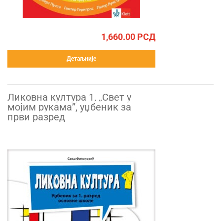
1,660.00
РСД
Детаљније
Ликовна култура 1, „Свет у
мојим рукама”, уџбеник за
први разред