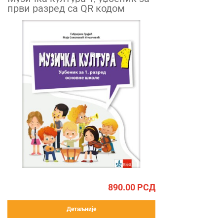
први разред са QR кодом
890.00
РСД
Детаљније