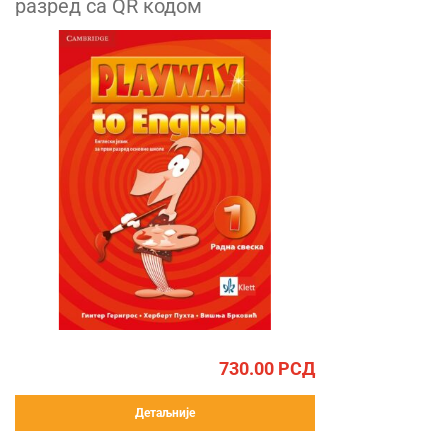
разред са QR кодом
730.00
РСД
Детаљније