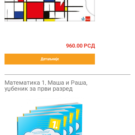
960.00
РСД
Детаљније
Математика 1, Маша и Рашa,
уџбеник за први разред