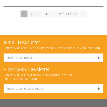
1
2
3
4
…
116
117
118
→
е-mail Newsletter
Пријавом на нашу имејл листу сагласни сте са
политиком приватности
Viber/SMS Newsletter
Пријавом на нашу Viber/SMS листу сагласни сте са
политиком приватности