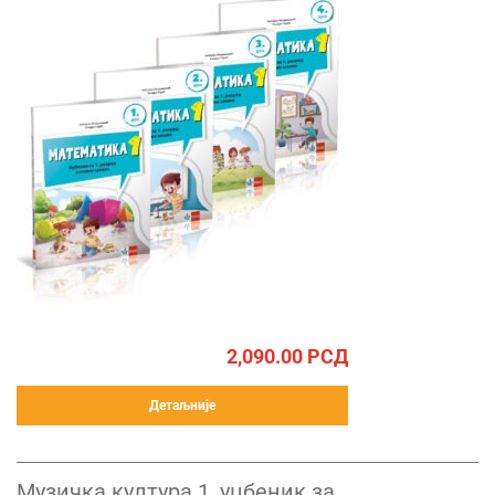
2,090.00
РСД
Детаљније
Музичка култура 1, уџбеник за