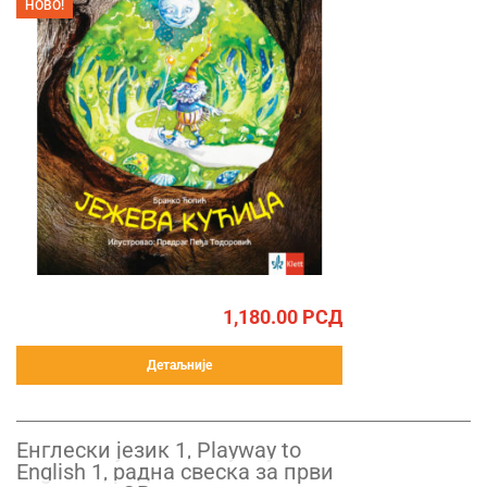
НОВО!
1,180.00
РСД
Детаљније
Енглески језик 1, Playway to
English 1, радна свеска за први