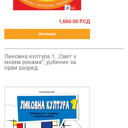
1,660.00
РСД
Детаљније
Ликовна култура 1, „Свет у
мојим рукама”, уџбеник за
први разред