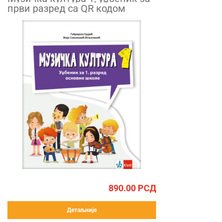
први разред са QR кодом
890.00
РСД
Детаљније