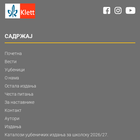
САДРЖАЈ
Почетна
Вести
Уџбеници
О нама
Остала издања
Честа питања
За наставнике
Контакт
Аутори
Издања
Каталози уџбеничких издања за школску 2026/27.