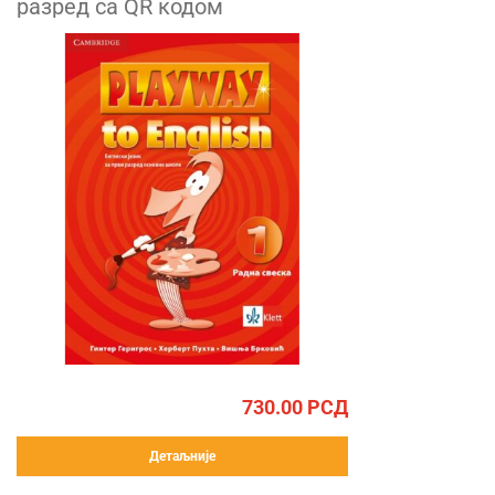
разред са QR кодом
730.00
РСД
Детаљније