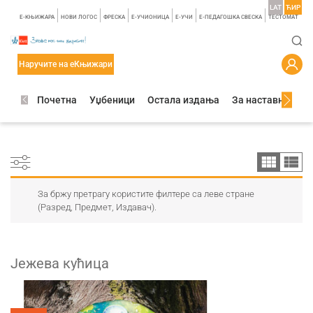
LAT
ЋИР
E-КЊИЖАРА
НОВИ ЛОГОС
ФРЕСКА
E-УЧИОНИЦА
E-УЧИ
Е-ПЕДАГОШКА СВЕСКА
TЕСТОМАТ
Наручите на еКњижари
Почетна
Уџбеници
Остала издања
За наставнике
За бржу претрагу користите филтере са леве стране
(Разред, Предмет, Издавач).
Јежева кућица