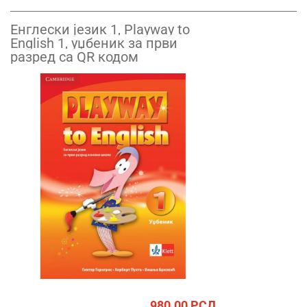
Енглески језик 1, Playway to
English 1, уџбеник за први
разред са QR кодом
980.00
РСД