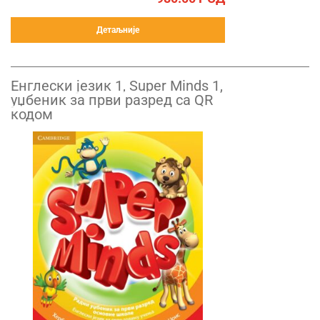
Детаљније
Енглески језик 1, Super Minds 1,
уџбеник за први разред са QR
кодом