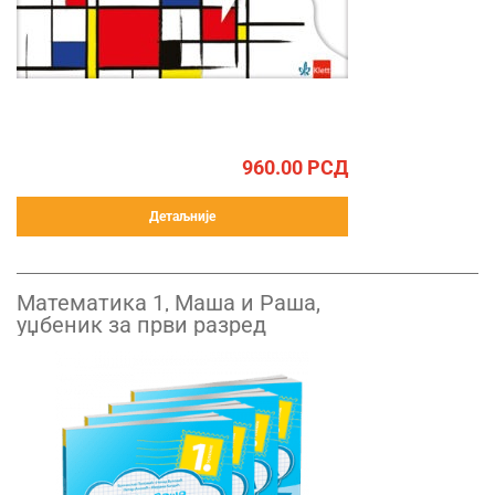
960.00
РСД
Детаљније
Математика 1, Маша и Рашa,
уџбеник за први разред