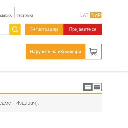
LAT
ЋИР
 СВЕСКА
TЕСТОМАТ
Регистрација
Пријавите се
Наручите на еКњижари
едмет, Издавач).