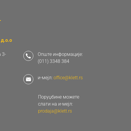
д.о.о
 3-
Опште информације:
(011) 3348 384
и-мејл:
office@klett.rs
Поруџбине можете
слати на и-мејл:
prodaja@klett.rs