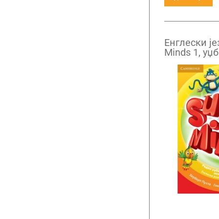
Енглески је
Minds 1, уџ
разред са 