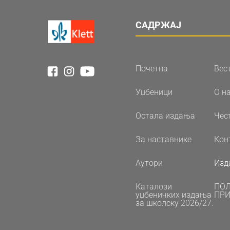
САДРЖАЈ
Почетна
Вес
Уџбеници
О н
Остала издања
Чес
За наставнике
Кон
Аутори
Изд
Каталози
ПО
уџбеничких издања
ПРИ
за школску 2026/27.