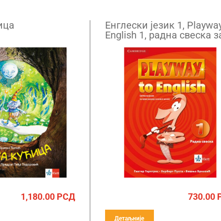
ица
Енглески језик 1, Playway
English 1, радна свеска з
први разред са QR кодо
1,180.00
РСД
730.00
Детаљније