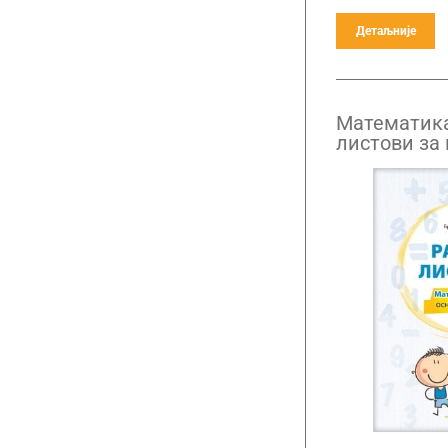
Детаљније
Математика
листови за