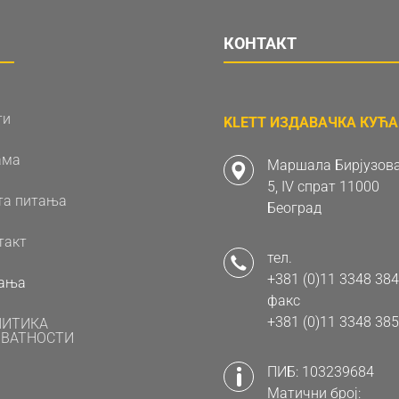
КОНТАКТ
ти
KLETT ИЗДАВАЧКА КУЋА 
ама
Маршала Бирјузова
5, IV спрат 11000
та питања
Београд
такт
тел.
+381 (0)11 3348 384
ања
факс
+381 (0)11 3348 385
ЛИТИКА
ВАТНОСТИ
ПИБ: 103239684
Матични број: