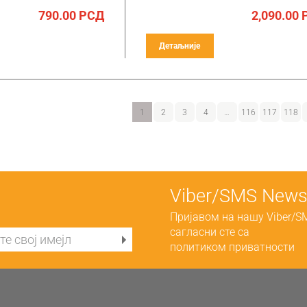
790.00
РСД
2,090.00
Детаљније
1
2
3
4
…
116
117
118
Viber/SMS Newsl
Пријавом на нашу Viber/S
сагласни сте са
политиком приватности