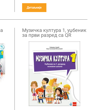
Детаљније
за
Музичка култура 1, уџбеник
за први разред са QR
кодом