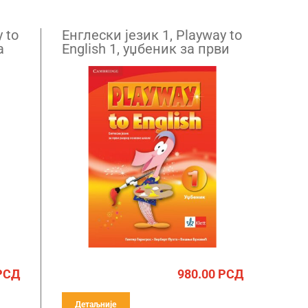
 to
Енглески језик 1, Playway to
а
English 1, уџбеник за први
м
разред са QR кодом
РСД
980.00
РСД
Детаљније