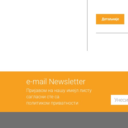
Детаљније
е-mail Newsletter
Пријавом на нашу имејл листу
сагласни сте са
политиком приватности