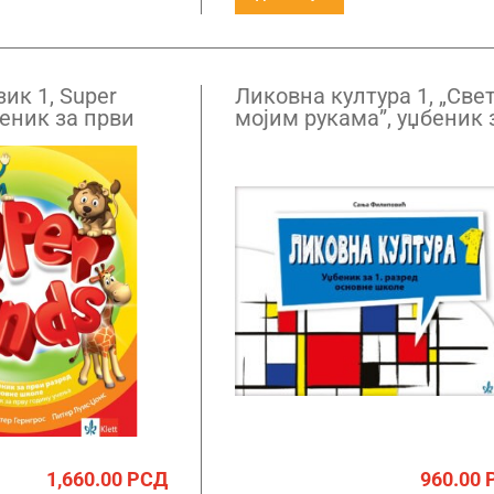
зик 1, Super
Ликовна култура 1, „Свет
беник за први
мојим рукама”, уџбеник 
QR кодом
први разред
1,660.00
РСД
960.00