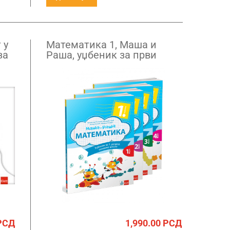
 у
Математика 1, Маша и
за
Рашa, уџбеник за први
разред
РСД
1,990.00
РСД