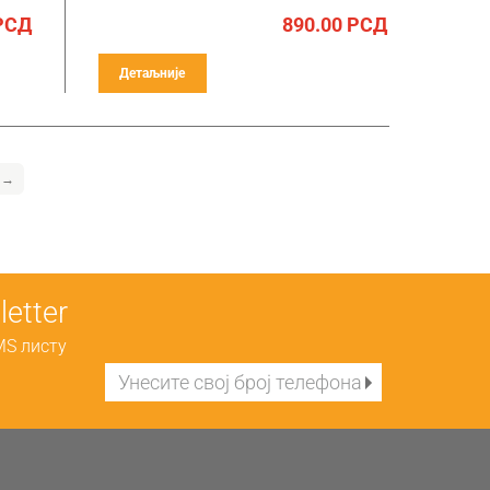
РСД
890.00
РСД
Детаљније
→
etter
MS листу