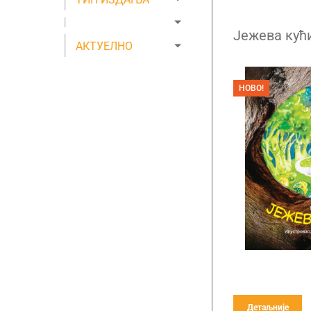
Јежева кућ
АКТУЕЛНО
НОВО!
Детаљније