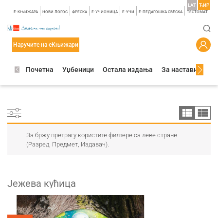
LAT
ЋИР
E-КЊИЖАРА
НОВИ ЛОГОС
ФРЕСКА
E-УЧИОНИЦА
E-УЧИ
Е-ПЕДАГОШКА СВЕСКА
TЕСТОМАТ
Наручите на еКњижари
Почетна
Уџбеници
Остала издања
За наставнике
За бржу претрагу користите филтере са леве стране
(Разред, Предмет, Издавач).
Јежева кућица