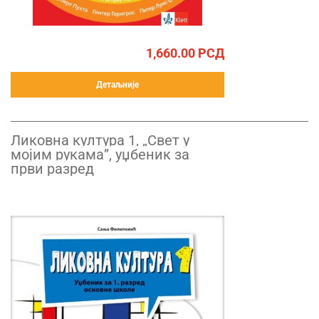
1,660.00
РСД
Детаљније
Ликовна култура 1, „Свет у
мојим рукама”, уџбеник за
први разред