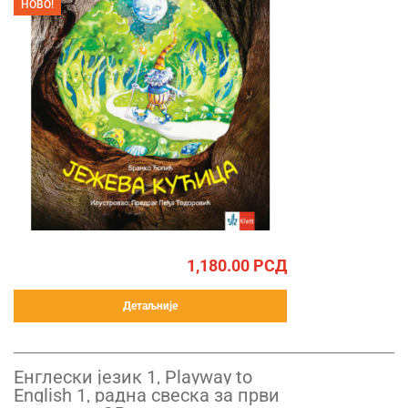
НОВО!
1,180.00
РСД
Детаљније
Енглески језик 1, Playway to
English 1, радна свеска за први