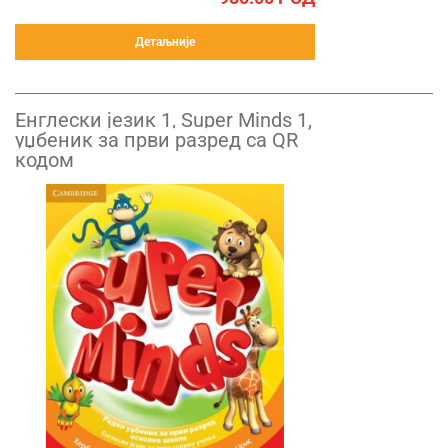
Детаљније
Енглески језик 1, Super Minds 1,
уџбеник за први разред са QR
кодом