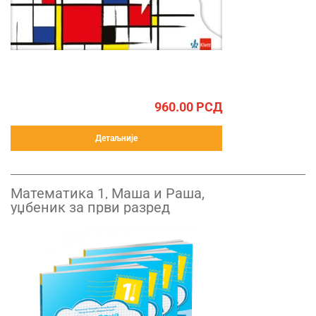
960.00
РСД
Детаљније
Математика 1, Маша и Рашa,
уџбеник за први разред