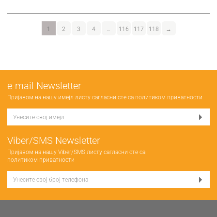
1
2
3
4
…
116
117
118
→
е-mail Newsletter
Пријавом на нашу имејл листу сагласни сте са
политиком приватности
Viber/SMS Newsletter
Пријавом на нашу Viber/SMS листу сагласни сте са
политиком приватности