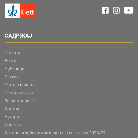
САДРЖАЈ
Почетна
Вести
Уџбеници
О нама
Остала издања
Честа питања
За наставнике
Контакт
Аутори
Издања
Каталози уџбеничких издања за школску 2026/27.