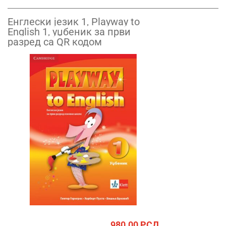
Енглески језик 1, Playway to
English 1, уџбеник за први
разред са QR кодом
980.00
РСД