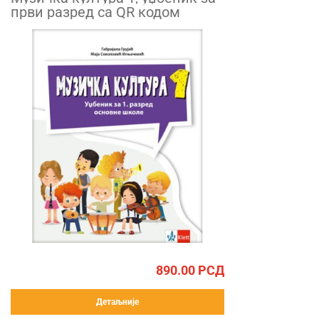
први разред са QR кодом
890.00
РСД
Детаљније