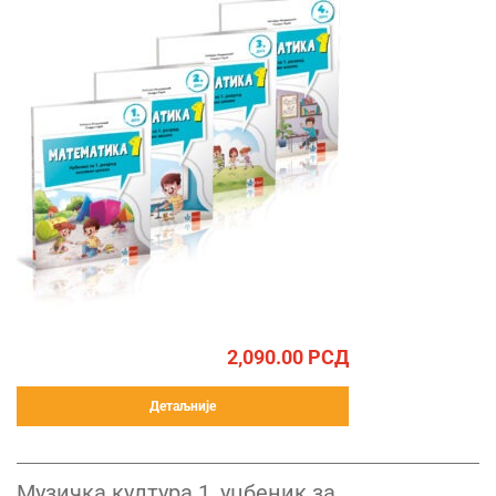
2,090.00
РСД
Детаљније
Музичка култура 1, уџбеник за