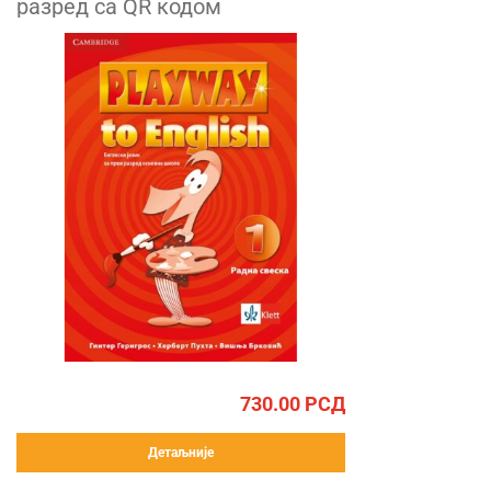
разред са QR кодом
730.00
РСД
Детаљније