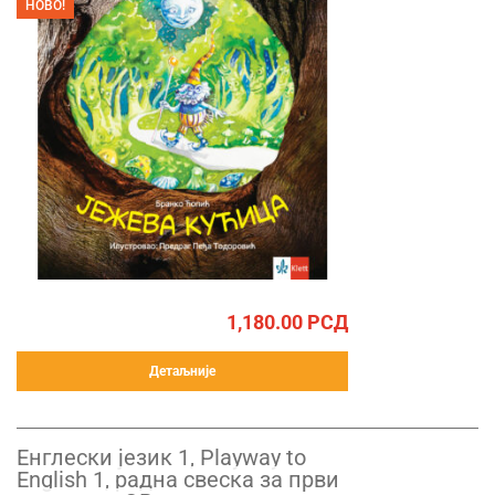
НОВО!
1,180.00
РСД
Детаљније
Енглески језик 1, Playway to
English 1, радна свеска за први