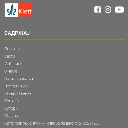
САДРЖАЈ
Почетна
Вести
Уџбеници
О нама
Остала издања
Честа питања
За наставнике
Контакт
Аутори
Издања
Каталози уџбеничких издања за школску 2026/27.