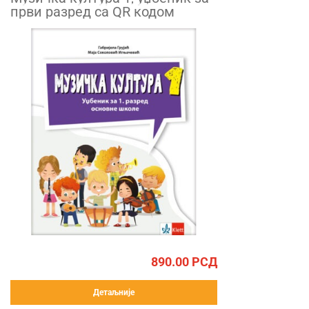
први разред са QR кодом
890.00
РСД
Детаљније