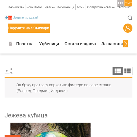
LAT
ЋИР
E-КЊИЖАРА
НОВИ ЛОГОС
ФРЕСКА
E-УЧИОНИЦА
E-УЧИ
Е-ПЕДАГОШКА СВЕСКА
TЕСТОМАТ
Наручите на еКњижари
Почетна
Уџбеници
Остала издања
За наставнике
За бржу претрагу користите филтере са леве стране
(Разред, Предмет, Издавач).
Јежева кућица