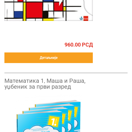
960.00
РСД
Детаљније
Математика 1, Маша и Рашa,
уџбеник за први разред