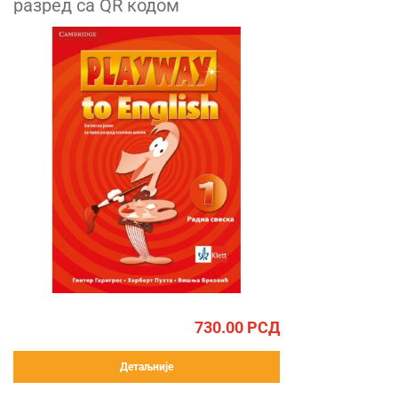
разред са QR кодом
730.00
РСД
Детаљније