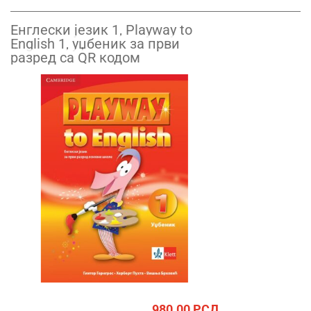
Енглески језик 1, Playway to
English 1, уџбеник за први
разред са QR кодом
980.00
РСД