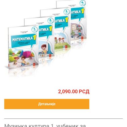
2,090.00
РСД
Детаљније
Музичка култура 1, уџбеник за