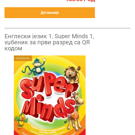
Детаљније
Енглески језик 1, Super Minds 1,
уџбеник за први разред са QR
кодом