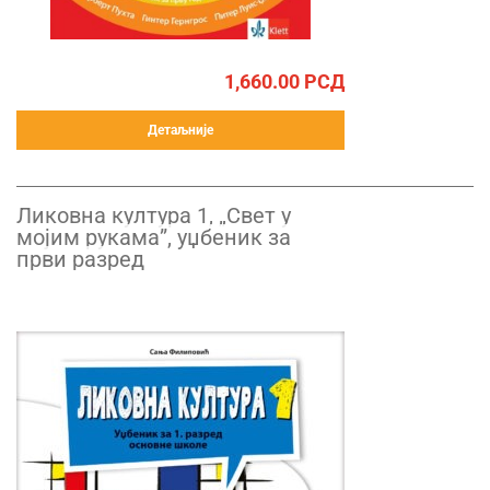
1,660.00
РСД
Детаљније
Ликовна култура 1, „Свет у
мојим рукама”, уџбеник за
први разред