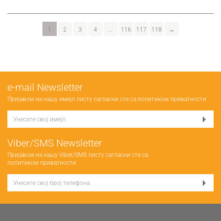
1
2
3
4
…
116
117
118
→
е-mail Newsletter
Пријавом на нашу имејл листу сагласни сте са
политиком приватности
Viber/SMS Newsletter
Пријавом на нашу Viber/SMS листу сагласни сте са
политиком приватности