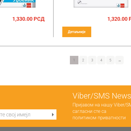
1,330.00
РСД
1,320.00
Детаљније
1
2
3
4
5
→
Viber/SMS Newsl
Пријавом на нашу Viber/S
сагласни сте са
политиком приватности