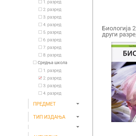
1. разред
2. разред
3. разред
4. разред
Биологија 2
5. разред
други разр
6. разред
7. разред
8. разред
Средња школа
1. разред
2. разред
3. разред
4. разред
ПРЕДМЕТ
ТИП ИЗДАЊА