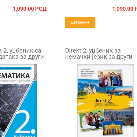
1,090.00
РСД
1,090.00
Детаљније
 2, уџбеник са
Direkt 2, уџбеник за
датака за други
немачки језик за други
назије
разред гимназије