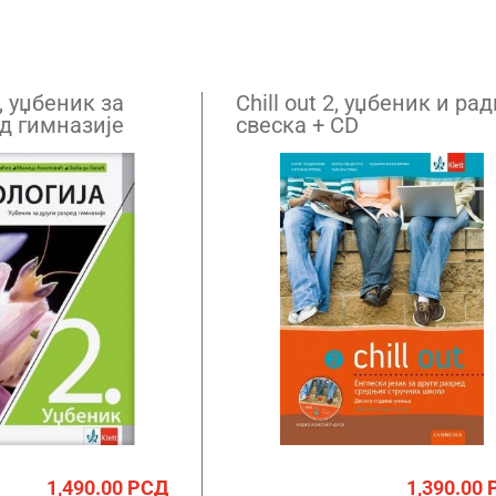
, уџбеник за
Chill out 2, уџбеник и ра
ед гимназије
свеска + CD
1,490.00
РСД
1,390.00