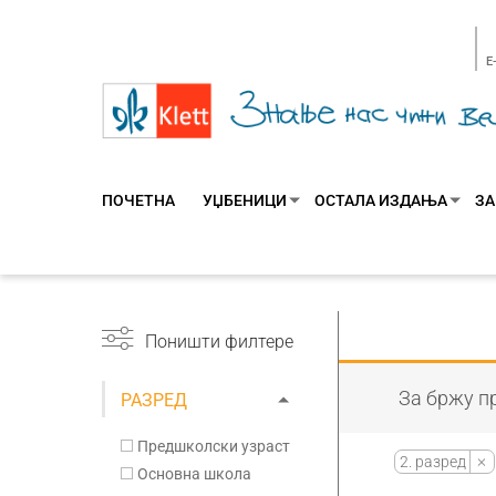
E
ПОЧЕТНА
УЏБЕНИЦИ
ОСТАЛА ИЗДАЊА
ЗА
Поништи филтере
За бржу пр
РАЗРЕД
Предшколски узраст
2. разред
Основна школа