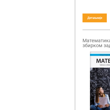
Детаљније
Математика
збирком за
разред гим