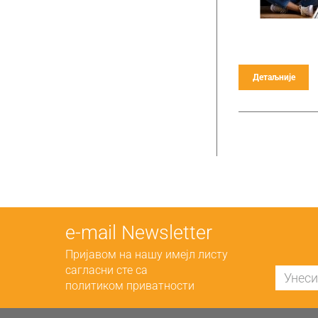
Детаљније
е-mail Newsletter
Пријавом на нашу имејл листу
сагласни сте са
политиком приватности