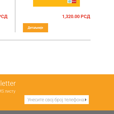
РСД
1,320.00
РСД
Детаљније
etter
MS листу