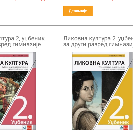
Детаљније
тура 2, уџбеник
Ликовна култура 2, уџбе
зред гимназије
за други разред гимнази
језичког смера
природно-математичког
смера