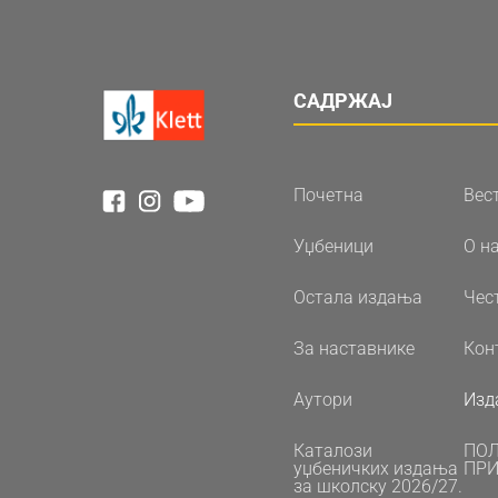
САДРЖАЈ
Почетна
Вес
Уџбеници
О н
Остала издања
Чес
За наставнике
Кон
Аутори
Изд
Каталози
ПО
уџбеничких издања
ПРИ
за школску 2026/27.