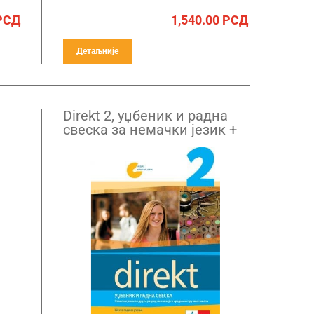
РСД
1,540.00
РСД
Детаљније
Direkt 2, уџбеник и радна
свеска за немачки језик +
CD