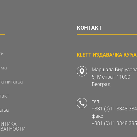
КОНТАКТ
ти
KLETT ИЗДАВАЧКА КУЋА 
ама
Маршала Бирјузова
5, IV спрат 11000
та питања
Београд
такт
тел.
+381 (0)11 3348 384
ања
факс
+381 (0)11 3348 385
ЛИТИКА
ВАТНОСТИ