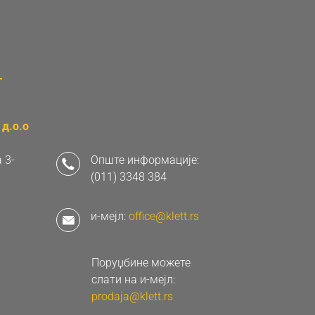
д.о.о
 3-
Опште информације:
(011) 3348 384
и-мејл:
office@klett.rs
Поруџбине можете
слати на и-мејл:
prodaja@klett.rs