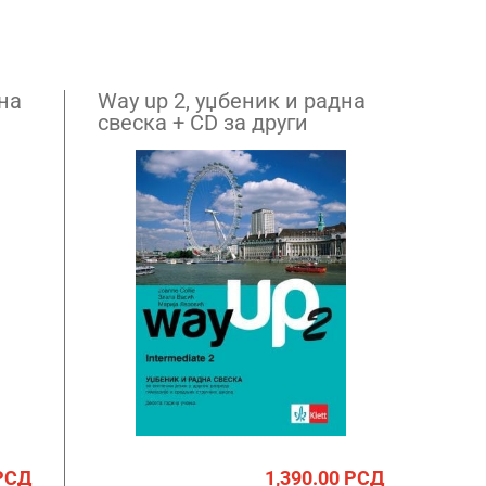
дна
Way up 2, уџбеник и радна
свеска + CD за други
разред гимназије и
средњих стручних школа
РСД
1,390.00
РСД