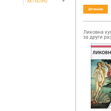
АКТУЕЛНО
Детаљније
Ликовна кул
за други ра
друштвено-