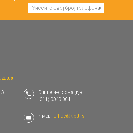
д.о.о
 3-
Опште информације:
(011) 3348 384
и-мејл:
office@klett.rs