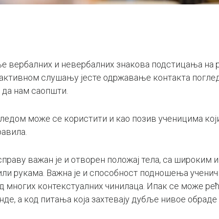
 вербалних и невербалних знакова подстицања на р
 активном слушању јесте одржавање контакта поглед
 да нам саопшти.
едом може се користити и као позив ученицима који 
равила.
праву важан је и отворен положај тела, са широким и
ли рукама. Важна је и способност подношења ученич
 многих контекстуалних чинилаца. Ипак се може рећ
де, а код питања која захтевају дубље нивое обраде