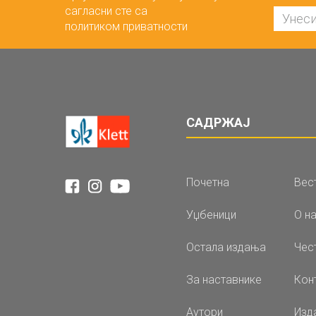
сагласни сте са
политиком приватности
САДРЖАЈ
Почетна
Вес
Уџбеници
О н
Остала издања
Чес
За наставнике
Кон
Аутори
Изд