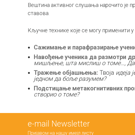
Вештина активног слушања нарочито је п
ставова.
Кључне технике које се могу применити у 
Сажимање и парафразирање учени
Навођење ученика да размотри др
мишљење, шта мислиш о томе…, Да 
Тражење објашњења:
Твоја
идеја 
једном да боље разумем?
Подстицање метакогнитивних про
створио о томе?
е-mail Newsletter
Пријавом на нашу имејл листу