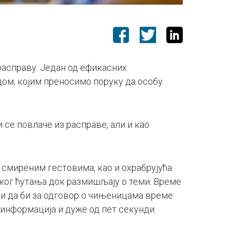
асправу. Један од ефикасних
ом, којим преносимо поруку да особу
се повлаче из расправе, али и као
 смиреним гестовима, као и охрабрујућа
ког ћутања док размишљају о теми. Време
и да би за одговор о чињеницама време
 информација и дуже од пет секунди.