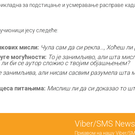
рикладна за подстицање и усмеравање расправе кад
учионици јесу следеће:
кових мисли:
Чула сам да си рекла…, Хоћеш ли
уге могућности:
То је занимљиво, али шта мис
ли би се аутор
сложио с твојим објашњењем?
је занимљива, али нисам сасвим разумела шта
м
цеса питањима:
Мислиш ли да си доказао то ш
Viber/SMS Newsl
Пријавом на нашу Viber/SM