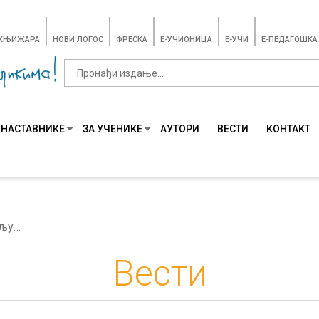
-КЊИЖАРА
НОВИ ЛОГОС
ФРЕСКА
E-УЧИОНИЦА
E-УЧИ
Е-ПЕДАГОШКА
 НАСТАВНИКЕ
ЗА УЧЕНИКЕ
АУТОРИ
ВЕСТИ
КОНТАКТ
Активно слушање – кључ комуникације између наставника и ученика
Вести