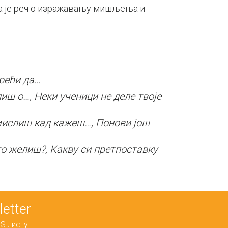
а је реч о изражавању мишљења и
 рећи да…
лиш
о…, Неки ученици не деле твоје
ислиш кад кажеш…, Понови још
то
желиш?, Какву си претпоставку
etter
S листу