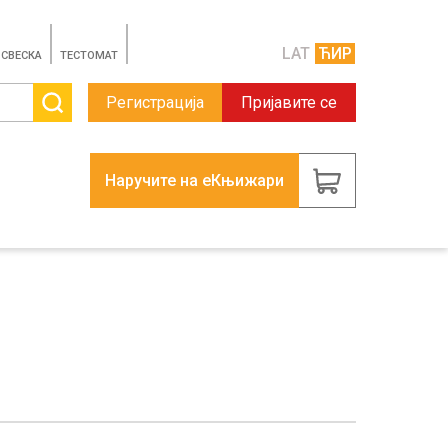
LAT
ЋИР
 СВЕСКА
TЕСТОМАТ
Регистрација
Пријавите се
Наручите на еКњижари