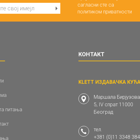
сагласни сте са
политиком приватности
КОНТАКТ
ти
KLETT ИЗДАВАЧКА КУЋА 
ама
Маршала Бирјузова
5, IV спрат 11000
та питања
Београд
такт
тел.
+381 (0)11 3348 384
ања