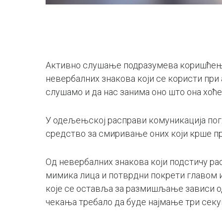
Активно слушање подразумева коришћење
невербалних знакова који се користи при
слушамо и да нас занима оно што она хоће
У одељењској расправи комуникација погл
средство за смиривање оних који крше п
Од невербалних знакова који подстичу рас
мимика лица и потврдни покрети главом и
које се оставља за размишљање зависи од
чекања требало да буде најмање три секун