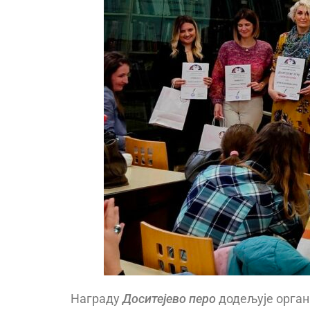
Награду
Доситејево перо
додељује орган