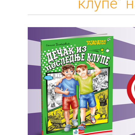
клупе” 