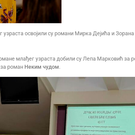
ег узраста освојили су романи Мирка Дејића и Зоран
романе млађег узраста добили су Лепа Марковић за 
 за роман
Неким чудом
.