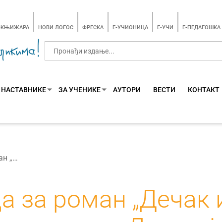
-КЊИЖАРА
НОВИ ЛОГОС
ФРЕСКА
E-УЧИОНИЦА
E-УЧИ
Е-ПЕДАГОШКА
 НАСТАВНИКЕ
ЗА УЧЕНИКЕ
АУТОРИ
ВЕСТИ
КОНТАКТ
Прва награда за роман „Дечак из последње клупе” на конкурсу Доситејево перо
а за роман „Дечак