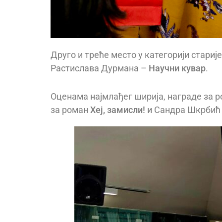
Друго и треће место у категорији стариј
Растислава Дурмана –
Научни кувар
.
Оценама најмлађег ширија, награде за 
за роман
Хеј, замисли!
и Сандра Шкрбић