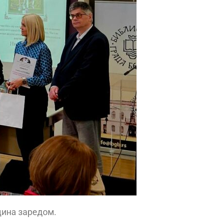
дина зарeдом.