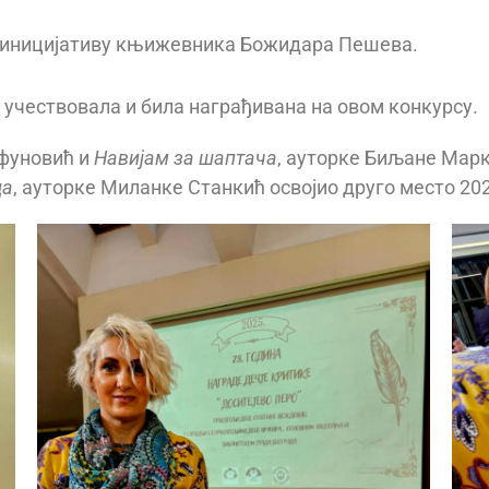
а иницијативу књижевника Божидара Пешева.
а учествовала и била награђивана на овом конкурсу.
ифуновић и
Навијам за шаптача
, ауторке Биљане Марк
ца
, ауторке Миланке Станкић освојио друго место 202