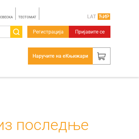
LAT
ЋИР
 СВЕСКА
TЕСТОМАТ
Регистрација
Пријавите се
Наручите на еКњижари
 из последње