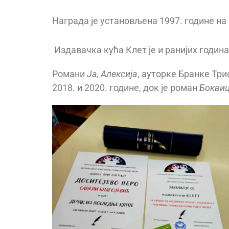
Награда је установљена 1997. године н
Издавачка кућа Клет је и ранијих годин
Романи
Ја, Алексија
, ауторке Бранке Тр
2018. и 2020. године, док је роман
Бокви