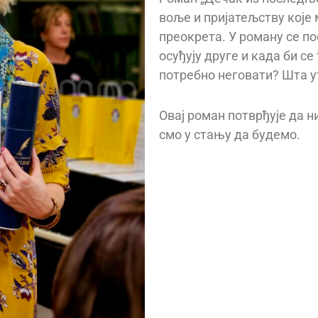
воље и пријатељству које
преокрета. У роману се п
осуђују друге и када би се
потребно неговати? Шта у
Овај роман потврђује да н
смо у стању да будемо.