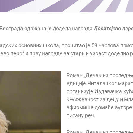
а Београда одржана је додела награда
Доситејево пер
адских основних школа, прочитао је 59 наслова прист
во перо“ и прву награду за старији узраст доделио 
Роман „Дечак из последње
едиције Читалачког марат
организује Издавачка кућа
књижевност за децу и мла
афирмише домаће ауторе 
писану реч.
Роман „Дечак из последње