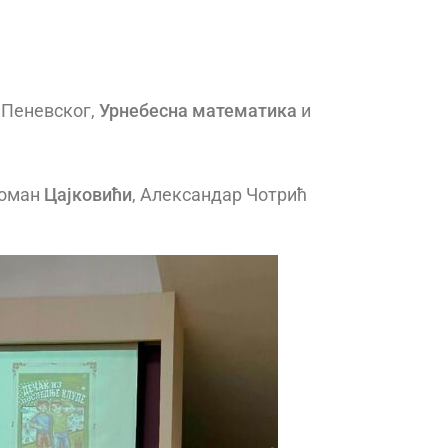
а Пеневског,
Урнебесна математика
и
роман
Цајковићи
, Александар Чотрић