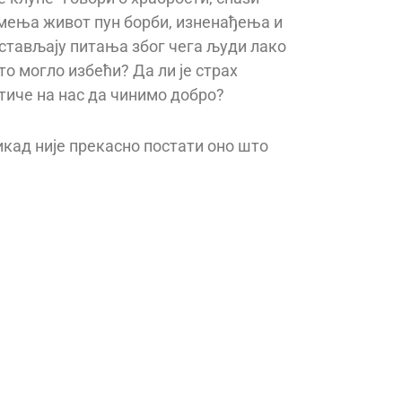
 мења живот пун борби, изненађења и
остављају питања због чега људи лако
 то могло избећи? Да ли је страх
тиче на нас да чинимо добро?
икад није прекасно постати оно што