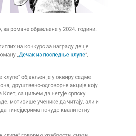
о
, за романе објављене у 2024. години.
иглих на конкурс за награду дечје
роману „
Дечак из последње клупе
“,
 клупе“ објављен је у оквиру седме
она, друштвено-одговорне акције коју
 Клет, са циљем да негује српску
де, мотивише ученике да читају, али и
да тинејџерима понуде квалитетну
 клупе“ говори о храбрости, снази