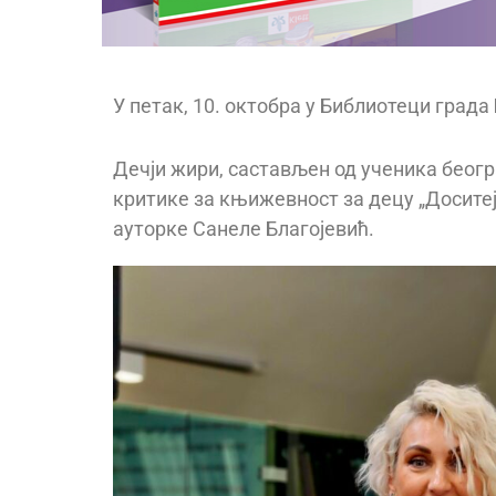
У петак, 10. октобра у Библиотеци град
Дечји жири, састављен од ученика беогр
критике за књижевност за децу „Доситеје
ауторке Санеле Благојевић.