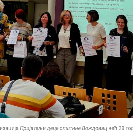
изација
Пријатељи деце општине Вождовац
већ 28 го