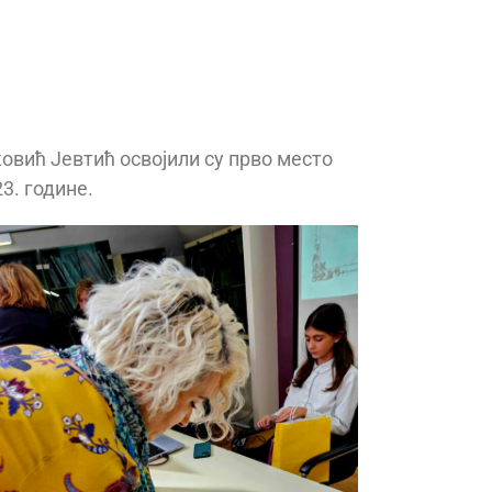
овић Јевтић освојили су прво место
3. године.