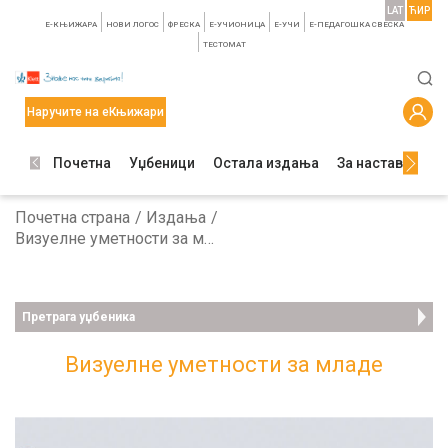
LAT
ЋИР
E-КЊИЖАРА
НОВИ ЛОГОС
ФРЕСКА
E-УЧИОНИЦА
E-УЧИ
Е-ПЕДАГОШКА СВЕСКА
TЕСТОМАТ
Наручите на еКњижари
Почетна
Уџбеници
Остала издања
За наставнике
Почетна страна
Издања
Визуелне уметности за младе
Претрага уџбеника
Визуелне уметности за младе