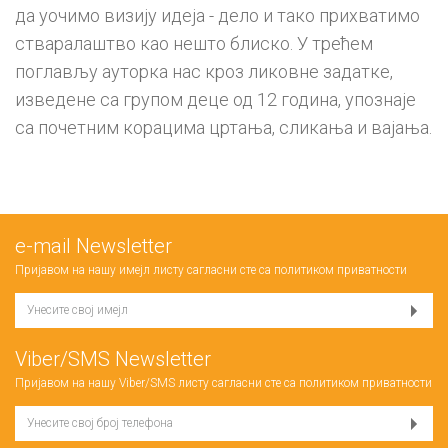
да уочимо визију идеја - дело и тако прихватимо
стваралаштво као нешто блиско. У трећем
поглављу ауторка нас кроз ликовне задатке,
изведене са групом деце од 12 година, упознаје
са почетним корацима цртања, сликања и вајања.
е-mail Newsletter
Пријавом на нашу имејл листу сагласни сте са
политиком приватности
Viber/SMS Newsletter
Пријавом на нашу Viber/SMS листу сагласни сте са
политиком приватности