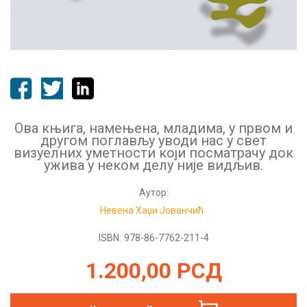
Ова књига, намењена, младима, у првом и
другом поглављу уводи нас у свет
визуелних уметности који посматрачу док
ужива у неком делу није видљив.
Аутор:
Невена Хаџи Јованчић
ISBN:
978-86-7762-211-4
1.200,00
РСД