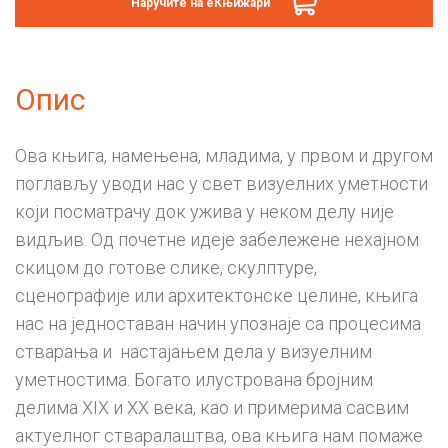
Наручите на еКњижари
Опис
Ова књига, намењена, младима, у првом и другом
поглављу уводи нас у свет визуелних уметности
који посматрачу док ужива у неком делу није
видљив. Од почетне идеје забележене нехајном
скицом до готове слике, скулптуре,
сценографије или архитектонске целине, књига
нас на једноставан начин упознаје са процесима
стварања и настајањем дела у визуелним
уметностима. Богато илустрована бројним
делима XIX и XX века, као и примерима сасвим
актуелног стваралаштва, ова књига нам помаже