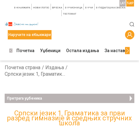
LAT
ЋИР
E-КЊИЖАРА
НОВИ ЛОГОС
ФРЕСКА
E-УЧИОНИЦА
E-УЧИ
Е-ПЕДАГОШКА СВЕСКА
TЕСТОМАТ
Наручите на еКњижари
Почетна
Уџбеници
Остала издања
За наставнике
Почетна страна
Издања
Српски језик 1, Граматика за први разред гимназије и средњих стручних школа
Претрага уџбеника
Српски језик 1, Граматика за први
разред гимназије и средњих стручних
школа