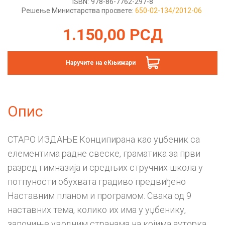
ISBN:
978-86-7762-297-8
Решење Министарства просвете:
650-02-134/2012-06
1.150,00
РСД
Наручите на еКњижари
Опис
СТАРО ИЗДАЊЕ Конципирана као уџбеник са
елементима радне свеске, граматика за први
разред гимназија и средњих стручних школа у
потпуности обухвата градиво предвиђено
Наставним планом и програмом. Свака од 9
наставних тема, колико их има у уџбенику,
започиње уводним странама на којима ауторка