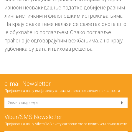
износи несвакидашње податке добијене разним
лингвистичким и филолошким истраживањима.
На крају сваке теме налази се сажетак онога што
је обухваћено поглављем. Свако поглавље
праћено је одговарајућим вежбањима, а на крају
уџбеника су дата и њихова решења.
е-mail Newsletter
Пријавом на нашу имејл листу сагласни сте са
политиком приватности
Viber/SMS Newsletter
Пријавом на нашу Viber/SMS листу сагласни сте са
политиком приватности