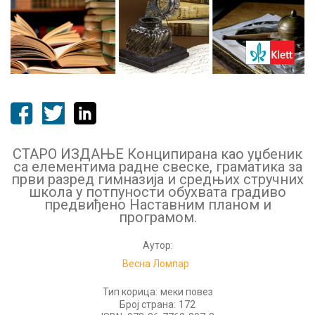
СТАРО ИЗДАЊЕ Конципирана као уџбеник
са елементима радне свеске, граматика за
први разред гимназија и средњих стручних
школа у потпуности обухвата градиво
предвиђено Наставним планом и
програмом.
Аутор:
Весна Ломпар
Тип корица:
меки повез
Број страна:
172