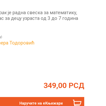
рак
je радна свеска за математику,
ас за децу узраста од 3 до 7 година
у)
ера Тодоровић
349,00
РСД
Наручите на еКњижари