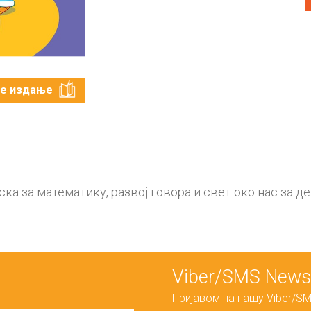
те издање
ска за математику, развој говора и свет око нас за де
Viber/SMS Newsl
Пријавом на нашу Viber/SM