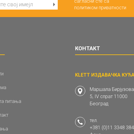
сагласни сте са
политиком приватности
КОНТАКТ
ти
KLETT ИЗДАВАЧКА КУЋА 
ама
Маршала Бирјузова
5, IV спрат 11000
та питања
Београд
такт
тел.
+381 (0)11 3348 384
ања