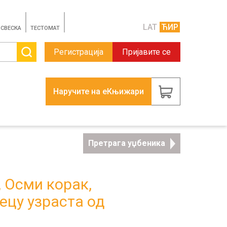
LAT
ЋИР
 СВЕСКА
TЕСТОМАТ
Регистрација
Пријавите се
Наручите на еКњижари
Претрага уџбеника
 Oсми корак,
ецу узраста од