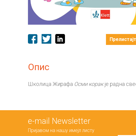
Прелистај
Опис
Школица Жирафа
Oсми корак
je радна све
е-mail Newsletter
Пријавом на нашу имејл листу