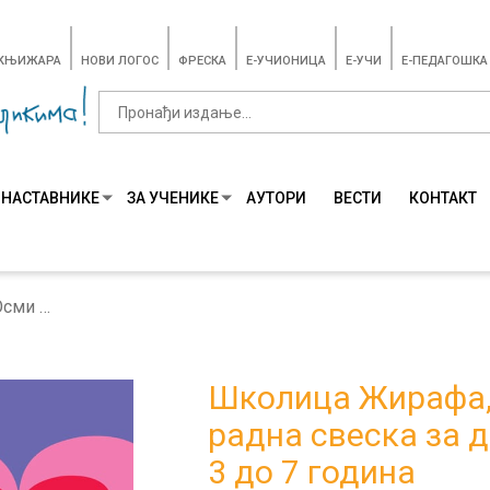
-КЊИЖАРА
НОВИ ЛОГОС
ФРЕСКА
E-УЧИОНИЦА
E-УЧИ
Е-ПЕДАГОШКА
 НАСТАВНИКЕ
ЗА УЧЕНИКЕ
АУТОРИ
ВЕСТИ
КОНТАКТ
Школица Жирафа, Oсми корак, радна свеска за децу узраста од 3 до 7 година
Школица Жирафа,
радна свеска за д
3 до 7 година