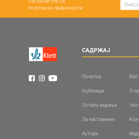
сагласни сте са
политиком приватности
САДРЖАЈ
Почетна
Вес
Уџбеници
О н
Остала издања
Чес
За наставнике
Кон
Аутори
Изд