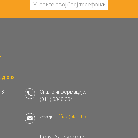
д.о.о
 3-
Опште информације:
(011) 3348 384
и-мејл:
office@klett.rs
Поруџбине можете