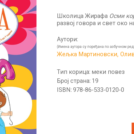
Школица Жирафа
Oсми ко
развој говора и свет око н
Аутори:
(Имена аутора су поређана по азбучном ред
Жељка Мартиновски,
Олив
Тип корица:
меки повез
Број страна:
19
ISBN:
978-86-533-0120-0