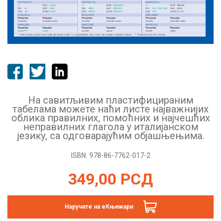
На савитљивим пластифицираним
табелама можете наћи листе најважнијих
облика правилних, помоћних и најчешћих
неправилних глагола у италијанском
језику, са одговарајућим објашњењима.
ISBN:
978-86-7762-017-2
349,00
РСД
Наручите на еКњижари