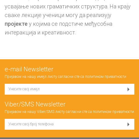
усвајање нових граматичких структура. На крају
сваке лекције ученици могу да реализују
пројекте
у којима се подстиче међусобна
интеракција и креативност.
е-mail Newsletter
Пријавом на нашу имејл листу сагласни сте са
политиком приватности
Viber/SMS Newsletter
Пријавом на нашу Viber/SMS листу сагласни сте са
политиком приватности