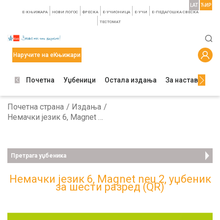
LAT
ЋИР
E-КЊИЖАРА
НОВИ ЛОГОС
ФРЕСКА
E-УЧИОНИЦА
E-УЧИ
Е-ПЕДАГОШКА СВЕСКА
TЕСТОМАТ
Наручите на еКњижари
Почетна
Уџбеници
Остала издања
За наставнике
Почетна страна
Издања
Немачки језик 6, Magnet neu 2, уџбеник за шести разред (QR)
Претрага уџбеника
Немачки језик 6, Magnet neu 2, уџбеник
за шести разред (QR)