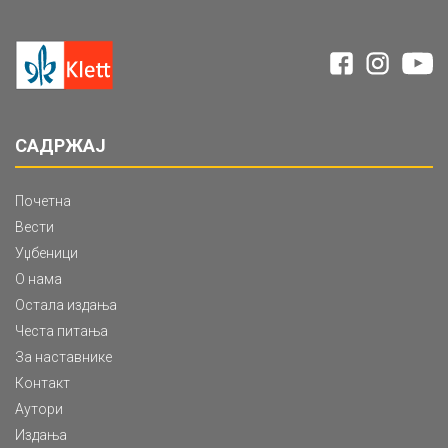
САДРЖАЈ
Почетна
Вести
Уџбеници
О нама
Остала издања
Честа питања
За наставнике
Контакт
Аутори
Издања