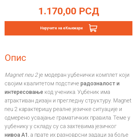
1.170,00
РСД
Наручите на еКњижари
Опис
Magnet neu 2
је модеран уџбенички комплет који
својим квалитетом подстиче
радозналост и
интересовање
код ученика. Уџбеник има
атрактиван дизајн и прегледну структуру. Magnet
neu 2 карактеришу реалне језичке ситуације и
одмерено усвајање граматичких правила. Теме у
уџбенику у складу су са захтевима језичког
нивоа А1
, а прате их разноврсни задаци за боље