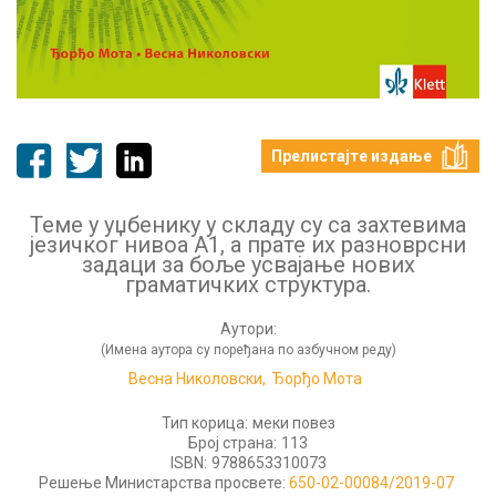
Прелистајте издање
Теме у уџбенику у складу су са захтевима
језичког нивоа А1, а прате их разноврсни
задаци за боље усвајање нових
граматичких структура.
Аутори:
(Имена аутора су поређана по азбучном реду)
Весна Николовски,
Ђорђо Мота
Тип корица:
меки повез
Број страна:
113
ISBN:
9788653310073
Решење Министарства просвете:
650-02-00084/2019-07