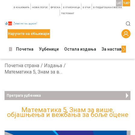
LAT
ЋИР
E-КЊИЖАРА
НОВИ ЛОГОС
ФРЕСКА
E-УЧИОНИЦА
E-УЧИ
Е-ПЕДАГОШКА СВЕСКА
TЕСТОМАТ
Наручите на еКњижари
Почетна
Уџбеници
Остала издања
За наставнике
Почетна страна
Издања
Математика 5, Знам за више, oбјашњења и вежбања за боље оцене
Претрага уџбеника
Математика 5, Знам за више,
oбјашњења и вежбања за боље оцене