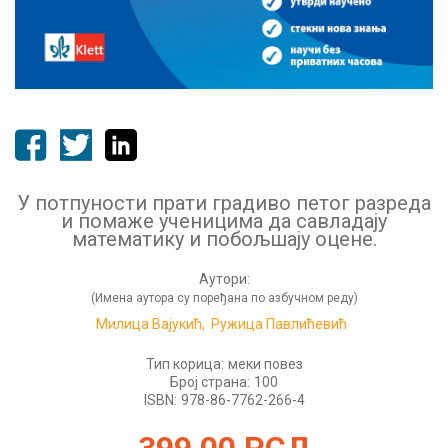
У потпуности прати градиво петог разреда
и помаже ученицима да савладају
математику и побољшају оцене.
Аутори:
(Имена аутора су поређана по азбучном реду)
Милица Вајукић,
Ружица Павлићевић
Тип корица:
меки повез
Број страна:
100
ISBN:
978-86-7762-266-4
399,00
РСД