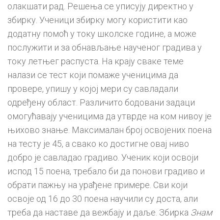
олакшати рад. Решења се уписују директно у
збирку. Ученици збирку могу користити као
додатну помоћ у току школске године, а може
послужити и за обнављање наученог градива у
току летњег распуста. На крају сваке теме
налази се тест који помаже ученицима да
провере, упишу у којој мери су савладали
одређену област. Различито бодовани задаци
омогућавају ученицима да утврде на ком нивоу је
њихово знање. Максималан број освојених поена
на тесту је 45, а свако ко достигне овај ниво
добро је савладао градиво. Ученик који освоји
испод 15 поена, требало би да понови градиво и
обрати пажњу на урађене примере. Сви који
освоје од 16 до 30 поена научили су доста, али
треба да наставе да вежбају и даље. Збирка
Знам