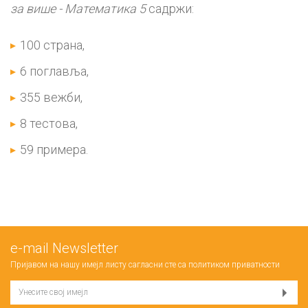
за више - Математика 5
садржи:
100 страна,
6 поглавља,
355 вежби,
8 тестова,
59 примера.
е-mail Newsletter
Пријавом на нашу имејл листу сагласни сте са
политиком приватности