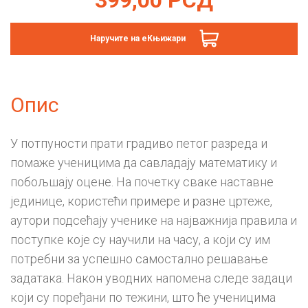
Наручите на еКњижари
Опис
У потпуности прати градиво петог разреда и
помаже ученицима да савладају математику и
побољшају оцене. На почетку сваке наставне
јединице, користећи примере и разне цртеже,
аутори подсећају ученике на најважнија правила и
поступке које су научили на часу, а који су им
потребни за успешно самостално решавање
задатака. Након уводних напомена следе задаци
који су поређани по тежини, што ће ученицима