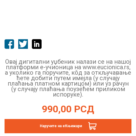
Овај дигитални уџбеник налази се на нашој
платформи е-учионица на www.eucionica.rs,
а уколико га поручите, кôд за откључавање
ћете добити путем имејла (у случају
плаћања платном картицом) или уз рачун
(у случају плаћања поузећем приликом
испоруке).
990,00
РСД
Наручите на еКњижари