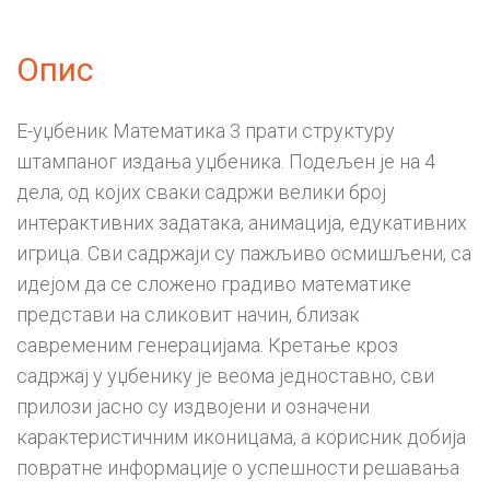
Опис
Е-уџбеник Математика 3 прати структуру
штампаног издања уџбеника. Подељен је на 4
дела, од којих сваки садржи велики број
интерактивних задатака, анимација, едукативних
игрица. Сви садржаји су пажљиво осмишљени, са
идејом да се сложено градиво математике
представи на сликовит начин, близак
савременим генерацијама. Кретање кроз
садржај у уџбенику је веома једноставно, сви
прилози јасно су издвојени и означени
карактеристичним иконицама, а корисник добија
повратне информације о успешности решавања