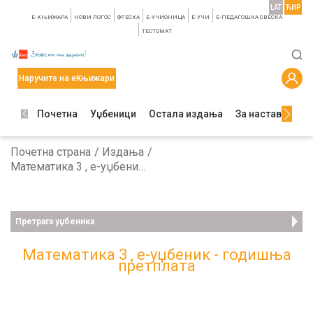
LAT
ЋИР
E-КЊИЖАРА
НОВИ ЛОГОС
ФРЕСКА
E-УЧИОНИЦА
E-УЧИ
Е-ПЕДАГОШКА СВЕСКА
TЕСТОМАТ
Наручите на еКњижари
Почетна
Уџбеници
Остала издања
За наставнике
Почетна страна
Издања
Математика 3 , е-уџбеник - годишња претплата
Претрага уџбеника
Математика 3 , е-уџбеник - годишња
претплата