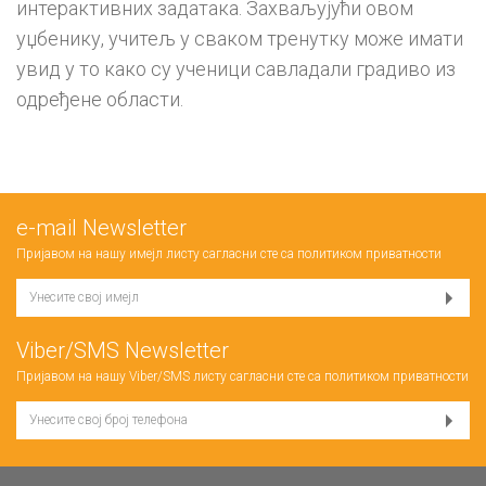
интерактивних задатака. Захваљујући овом
уџбенику, учитељ у сваком тренутку може имати
увид у то како су ученици савладали градиво из
одређене области.
е-mail Newsletter
Пријавом на нашу имејл листу сагласни сте са
политиком приватности
Viber/SMS Newsletter
Пријавом на нашу Viber/SMS листу сагласни сте са
политиком приватности