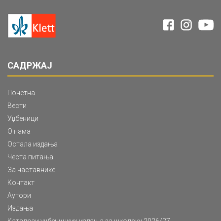
САДРЖАЈ
Почетна
Вести
Уџбеници
О нама
Остала издања
Честа питања
За наставнике
Контакт
Аутори
Издања
Каталози уџбеничких издања за школску 2026/27.