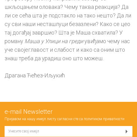
шкљоцањем оловака? Чему таква реакција? Да
ли се сећа шта је подстакло на тако нешто? Да ли
су сви наши несташлуци безазлени? Како се цео
тај догађај завршио? Шта је Маша схватила? У
роману
Маша у Улици на греди
увиђамо чему нас
уче својеглавост и слабост и како са оним што
знаш треба да урадиш оно што можеш.
Драгана Ћећез-Иљукић
е-mail Newsletter
Пријавом на нашу имејл листу сагласни сте са
политиком приватности