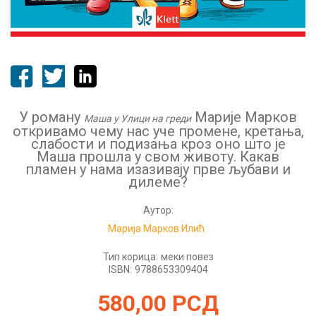
У роману
Марије Марков
Маша у Улици на греди
откривамо чему нас уче промене, кретања,
слабости и подизања кроз оно што је
Маша прошла у свом животу. Какав
пламен у нама изазивају прве љубави и
дилеме?
Аутор:
Марија Марков Илић
Тип корица:
меки повез
ISBN:
9788653309404
580,00
РСД