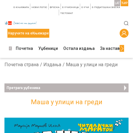
LAT
ЋИР
E-КЊИЖАРА
НОВИ ЛОГОС
ФРЕСКА
E-УЧИОНИЦА
E-УЧИ
Е-ПЕДАГОШКА СВЕСКА
TЕСТОМАТ
Наручите на еКњижари
Почетна
Уџбеници
Остала издања
За наставнике
Почетна страна
Издања
Маша у улици на греди
Претрага уџбеника
Маша у улици на греди