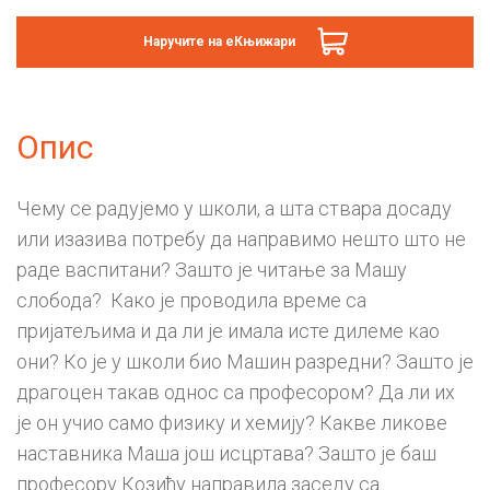
Наручите на еКњижари
Опис
Чему се радујемо у школи, а шта ствара досаду
или изазива потребу да направимо нешто што не
раде васпитани? Зашто је читање за Машу
слобода? Како је проводила време са
пријатељима и да ли је имала исте дилеме као
они? Ко је у школи био Машин разредни? Зашто је
драгоцен такав однос са професором? Да ли их
је он учио само физику и хемију? Какве ликове
наставника Маша још исцртава? Зашто је баш
професору Козићу направила заседу са