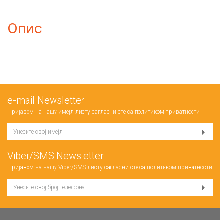
Опис
е-mail Newsletter
Пријавом на нашу имејл листу сагласни сте са
политиком приватности
Viber/SMS Newsletter
Пријавом на нашу Viber/SMS листу сагласни сте са
политиком приватности