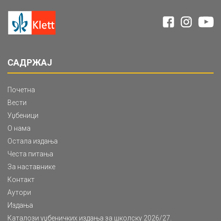
САДРЖАЈ
Почетна
Вести
Уџбеници
О нама
Остала издања
Честа питања
За наставнике
Контакт
Аутори
Издања
Каталози уџбеничких издања за школску 2026/27.