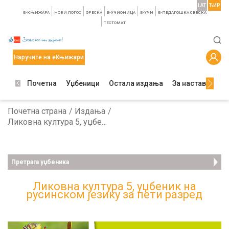
LAT
ЋИР
E-КЊИЖАРА
НОВИ ЛОГОС
ФРЕСКА
E-УЧИОНИЦА
E-УЧИ
Е-ПЕДАГОШКА СВЕСКА
TЕСТОМАТ
Наручите на еКњижари
Почетна
Уџбеници
Остала издања
За наставнике
Почетна страна
Издања
Ликовна култура 5, уџбеник на русинском језику за пети разред
Претрага уџбеника
Ликовна култура 5, уџбеник на
русинском језику за пети разред