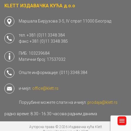
KLETT ИЗДАВАЧКА КУЋА д.о.о
Маршала Бирјузова 3-5, IV спрат 11000 Београд
тел.
+381 (0)11 3348 384
факс
+381 (0)11 3348 385
ПИБ: 103239684
Матични број: 17537032
Опште информације:
(011) 3348 384
и-мејл:
office@klett.rs
Поруџбине можете слати на и-мејл:
prodaja@klett.rs
радно време: 8.30 - 16.30 часова радним данима
Ауторска права © 2026 Издавачка кућа Klett