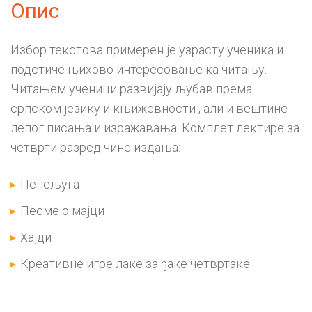
Опис
Избор текстова примерен је узрасту ученика и
подстиче њихово интересовање ка читању.
Читањем ученици развијају љубав према
српском језику и књижевности , али и вештине
лепог писања и изражавања. Комплет лектире за
четврти разред чине издања:
Пепељуга
Песме о мајци
Хајди
Креативне игре лаке за ђаке четвртаке