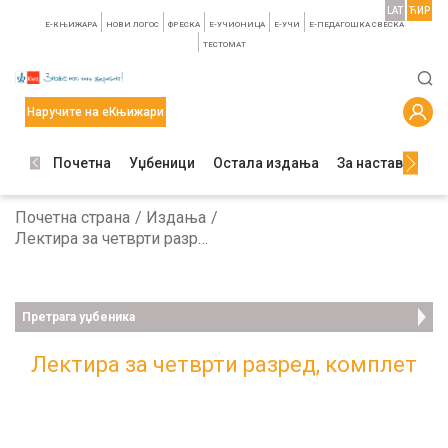
LAT
ЋИР
E-КЊИЖАРА
НОВИ ЛОГОС
ФРЕСКА
E-УЧИОНИЦА
E-УЧИ
Е-ПЕДАГОШКА СВЕСКА
TЕСТОМАТ
Наручите на еКњижари
Почетна
Уџбеници
Остала издања
За наставнике
Почетна страна
Издања
Лектира за четврти разред, комплет
Претрага уџбеника
Лектира за четврти разред, комплет