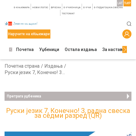
LAT
ЋИР
E-КЊИЖАРА
НОВИ ЛОГОС
ФРЕСКА
E-УЧИОНИЦА
E-УЧИ
Е-ПЕДАГОШКА СВЕСКА
TЕСТОМАТ
Наручите на еКњижари
Почетна
Уџбеници
Остала издања
За наставнике
Почетна страна
Издања
Руски језик 7, Конечно! 3, радна свеска за седми разред (QR)
Претрага уџбеника
Руски језик 7, Конечно! 3, радна свеска
за седми разред (QR)