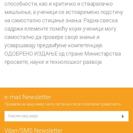
способности, као и критичко и стваралачко
мишљење, а ученици се истовремено подстичу
на самостално стицање знања. Радна свеска
садржи елементе помоћу којих ученици могу
самостално да провере своје знање и
усавршавају предвиђене компетенције.
ОДОБРЕНО ИЗДАЊЕ од стране Министарства
просвете, науке и технолошког развоја.
е-mail Newsletter
Пријавом на нашу имејл листу сагласни сте са
политиком приватности
Viber/SMS Newsletter