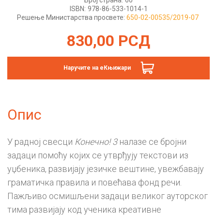
ISBN:
978-86-533-1014-1
Решење Министарства просвете:
650-02-00535/2019-07
830,00
РСД
Наручите на еКњижари
Опис
У радној свесци
Конeчно! 3
налазе се бројни
задаци помоћу којих се утврђују текстови из
уџбеника, развијају језичке вештине, увежбавају
граматичка правила и повећава фонд речи.
Пажљиво осмишљени задаци великог ауторског
тима развијају код ученика креативне