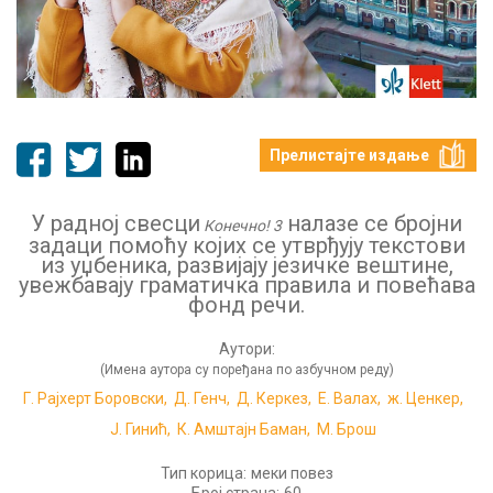
Прелистајте издање
У радној свесци
налазе се бројни
Конeчно! 3
задаци помоћу којих се утврђују текстови
из уџбеника, развијају језичке вештине,
увежбавају граматичка правила и повећава
фонд речи.
Аутори:
(Имена аутора су поређана по азбучном реду)
Г. Рајхерт Боровски,
Д. Генч,
Д. Керкез,
Е. Валах,
ж. Ценкер,
Ј. Гинић,
К. Амштајн Баман,
М. Брош
Тип корица:
меки повез
Број страна:
60