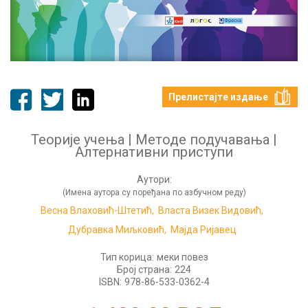
Прелистајте издање
Теорије учења | Методе подучавања |
Алтернативни приступи
Аутори:
(Имена аутора су поређана по азбучном реду)
Весна Влаховић-Штетић,
Власта Визек Видовић,
Дубравка Миљковић,
Мајда Ријавец
Тип корица:
меки повез
Број страна:
224
ISBN:
978-86-533-0362-4