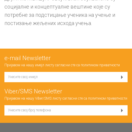
социјалне и концептуалне вештине које су
потребне за подстицање ученика на учење и
постизање жељених исхода учења.
е-mail Newsletter
Пријавом на нашу имејл листу сагласни сте са
политиком приватности
Viber/SMS Newsletter
Пријавом на нашу Viber/SMS листу сагласни сте са
политиком приватности