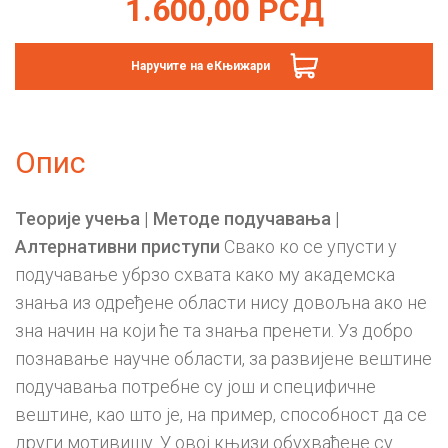
1.600,00
РСД
Наручите на еКњижари
Опис
Теорије учења
| Методе подучавања
|
Алтернативни приступи
Свако ко се упусти у
подучавање убрзо схвата како му академска
знања из одређене области нису довољна ако не
зна начин на који ће та знања пренети. Уз добро
познавање научне области, за развијене вештине
подучавања потребне су још и специфичне
вештине, као што је, на пример, способност да се
други мотивишу. У овој књизи обухваћене су