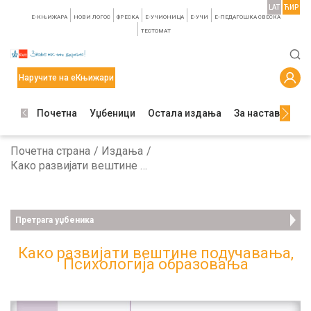
LAT
ЋИР
E-КЊИЖАРА
НОВИ ЛОГОС
ФРЕСКА
E-УЧИОНИЦА
E-УЧИ
Е-ПЕДАГОШКА СВЕСКА
TЕСТОМАТ
Наручите на еКњижари
Почетна
Уџбеници
Остала издања
За наставнике
Почетна страна
Издања
Како развијати вештине подучавања, Психологија образовања
Претрага уџбеника
Како развијати вештине подучавања,
Психологија образовања