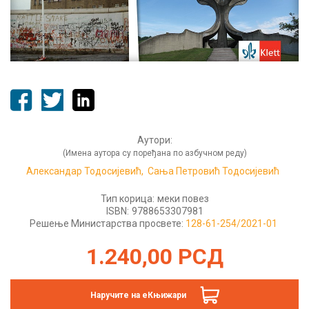
Аутори:
(Имена аутора су поређана по азбучном реду)
Александар Тодосијевић,
Сања Петровић Тодосијевић
Тип корица:
меки повез
ISBN:
9788653307981
Решење Министарства просвете:
128-61-254/2021-01
1.240,00
РСД
Наручите на еКњижари