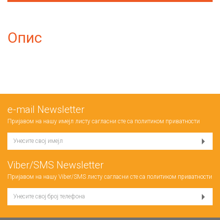
Опис
е-mail Newsletter
Пријавом на нашу имејл листу сагласни сте са
политиком приватности
Viber/SMS Newsletter
Пријавом на нашу Viber/SMS листу сагласни сте са
политиком приватности