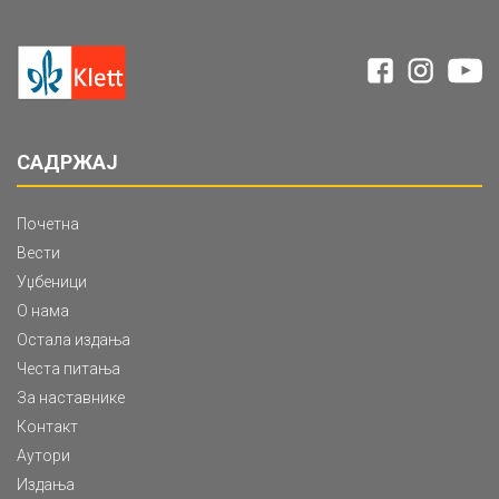
САДРЖАЈ
Почетна
Вести
Уџбеници
О нама
Остала издања
Честа питања
За наставнике
Контакт
Аутори
Издања