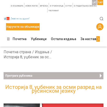
LAT
ЋИР
E-КЊИЖАРА
НОВИ ЛОГОС
ФРЕСКА
E-УЧИОНИЦА
E-УЧИ
Е-ПЕДАГОШКА СВЕСКА
TЕСТОМАТ
Наручите на еКњижари
Почетна
Уџбеници
Остала издања
За наставнике
Почетна страна
Издања
Историја 8, уџбеник за осми разред на русинском језику
Претрага уџбеника
Историја 8, уџбеник за осми разред на
русинском језику