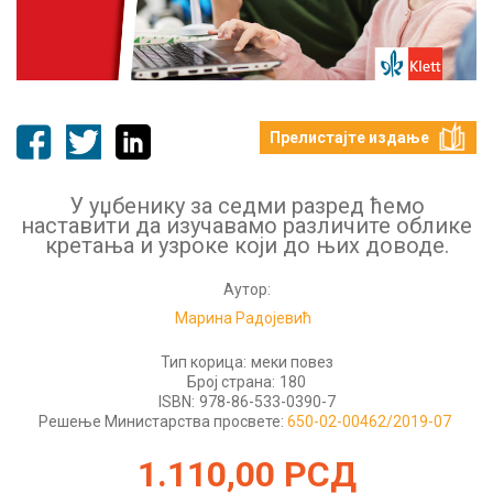
Прелистајте издање
У уџбенику за седми разред ћемо
наставити да изучавамо различите облике
кретања и узроке који до њих доводе.
Аутор:
Марина Радојевић
Тип корица:
меки повез
Број страна:
180
ISBN:
978-86-533-0390-7
Решење Министарства просвете:
650-02-00462/2019-07
1.110,00
РСД