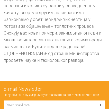
повезани и колико су важни у свакодневном
животу, спорту и другим активностима.
Завирићемо у свет невидљивих честица у
потрази за објашњењем топлотних процеса.
Очекују вас нови примери, занимљиви огледи и
мноштво интересантних питања о којима вреди
размишљати. Будите и даље радознали!
ОДОБРЕНО ИЗДАЊЕ од стране Министарства
просвете, науке и технолошког развоја.
е-mail Newsletter
Пријавом на нашу имејл листу сагласни сте са
политиком приватности