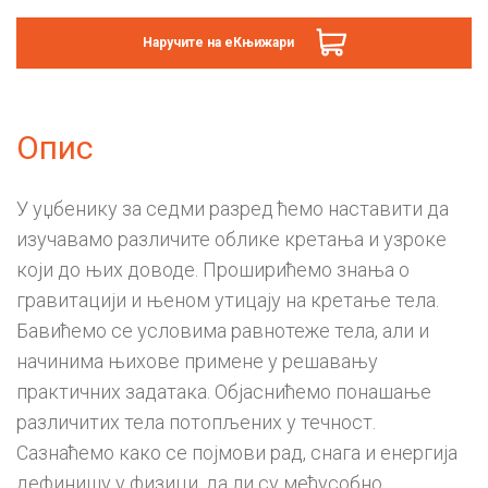
Наручите на еКњижари
Опис
У уџбенику за седми разред ћемо наставити да
изучавамо различите облике кретања и узроке
који до њих доводе. Проширићемо знања о
гравитацији и њеном утицају на кретање тела.
Бавићемо се условима равнотеже тела, али и
начинима њихове примене у решавању
практичних задатака. Објаснићемо понашање
различитих тела потопљених у течност.
Сазнаћемо како се појмови рад, снага и енергија
дефинишу у физици, да ли су међусобно