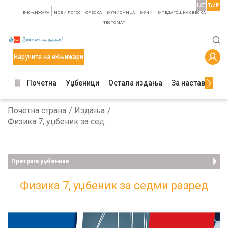
LAT
ЋИР
E-КЊИЖАРА
НОВИ ЛОГОС
ФРЕСКА
E-УЧИОНИЦА
E-УЧИ
Е-ПЕДАГОШКА СВЕСКА
TЕСТОМАТ
Наручите на еКњижари
Почетна
Уџбеници
Остала издања
За наставнике
Почетна страна
Издања
Физика 7, уџбеник за седми разред
Претрага уџбеника
Физика 7, уџбеник за седми разред