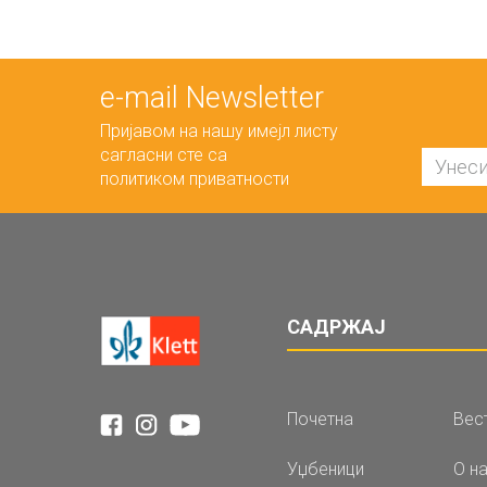
е-mail Newsletter
Пријавом на нашу имејл листу
сагласни сте са
политиком приватности
САДРЖАЈ
Почетна
Вес
Уџбеници
О н