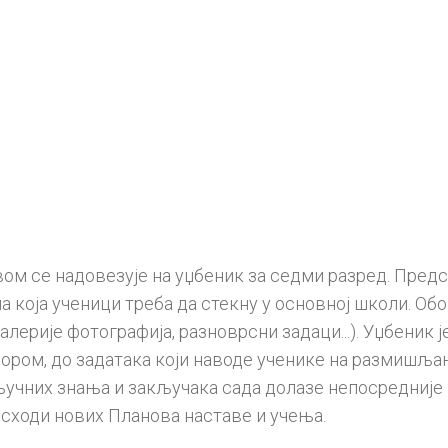
 се надовезује на уџбеник за седми разред. Предс
која ученици треба да стекну у основној школи. Обо
алерије фотографија, разноврсни задаци...). Уџбеник 
ром, до задатака који наводе ученике на размишља
ључних знања и закључака сада долазе непосредније
исходи нових Планова наставе и учења.