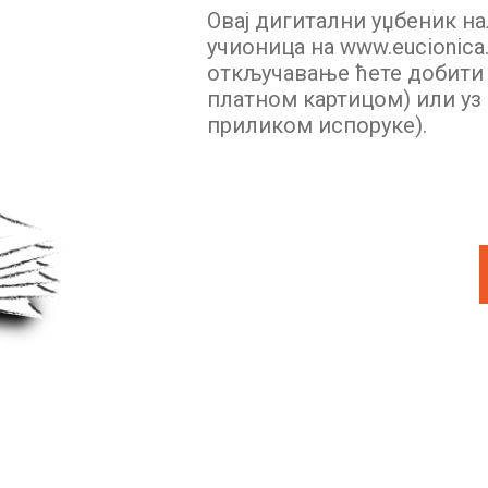
Овај дигитални уџбеник на
учионица на www.eucionica.
откључавање ћете добити п
платном картицом) или уз 
приликом испоруке).