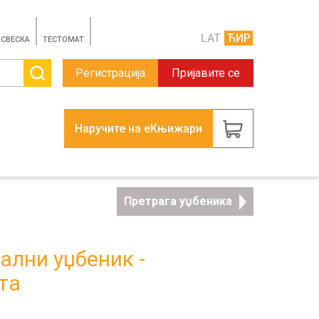
LAT
ЋИР
 СВЕСКА
TЕСТОМАТ
Регистрација
Пријавите се
Наручите на еКњижари
Претрага уџбеника
тални уџбеник -
та