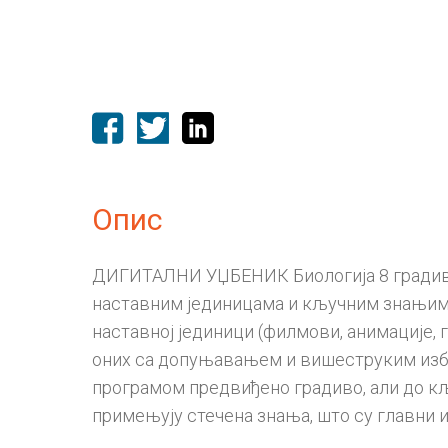
Опис
ДИГИТАЛНИ УЏБЕНИК Биологија 8 градивом
наставним јединицама и кључним знањима 
наставној јединици (филмови, анимације, г
оних са допуњавањем и вишеструким избо
програмом предвиђено градиво, али до к
примењују стечена знања, што су главни 