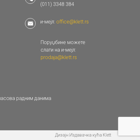
(011) 3348 384
и-мејл:
office@klett.rs
Поруџбине можете
слати на и-мејл:
prodaja@klett.rs
 часова радним данима
Дизајн Издавачка кућа Klett