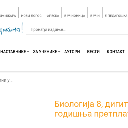
-КЊИЖАРА
НОВИ ЛОГОС
ФРЕСКА
E-УЧИОНИЦА
E-УЧИ
Е-ПЕДАГОШКА
 НАСТАВНИКЕ
ЗА УЧЕНИКЕ
АУТОРИ
ВЕСТИ
КОНТАКТ
Биологија 8, дигитални уџбеник - годишња претплата
Биологија 8, диги
годишња претпла