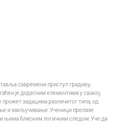
тавља савремени приступ градиву,
гаћен је додатним елементима у свакој
је прожет задацима различитог типа, од
ње и закључивање. Ученици прелазе
 и њима блиским логичким следом. Уче да