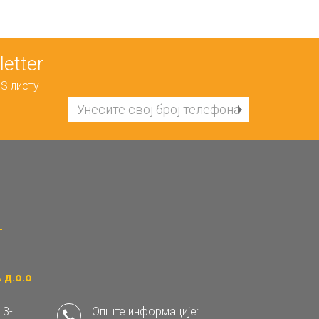
etter
S листу
д.о.о
 3-
Опште информације: