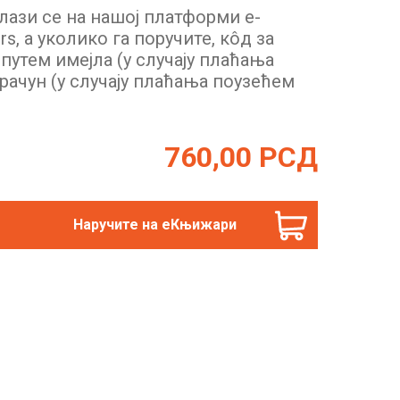
лази се на нашој платформи е-
rs, а уколико га поручите, кôд за
утем имејла (у случају плаћања
рачун (у случају плаћања поузећем
760,00
РСД
Наручите на еКњижари