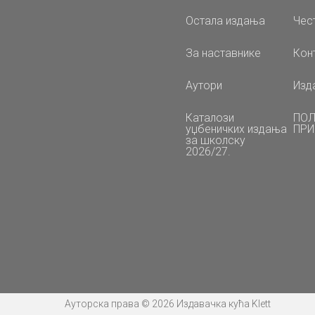
Остала издања
Чес
За наставнике
Кон
Аутори
Изд
Каталози
ПОЛ
уџбеничких издања
ПРИ
за школску
2026/27.
Ауторска права © 2026 Издавачка кућа Klett