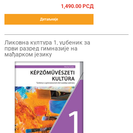
1,490.00
РСД
Детаљније
Ликовна култура 1, уџбеник за
први разред гимназије на
мађарком језику