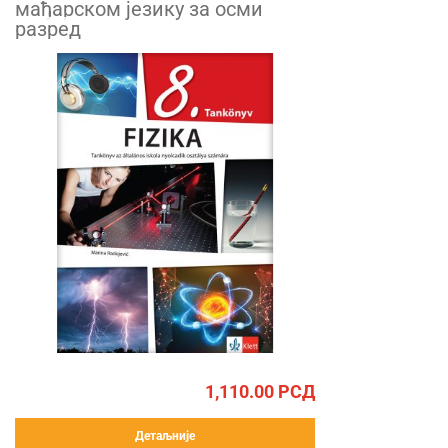
мађарском језику за осми
разред
1,110.00
РСД
Детаљније