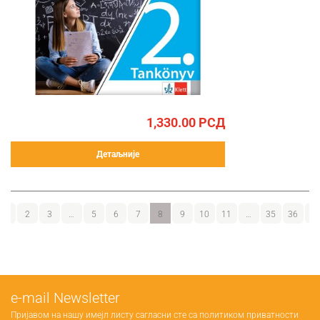
1,330.00
РСД
Детаљније
1
2
3
…
5
6
7
8
9
10
11
…
35
36
37
е-mail Newsletter
Пријавом на нашу имејл листу сагласни сте са
политиком приватности