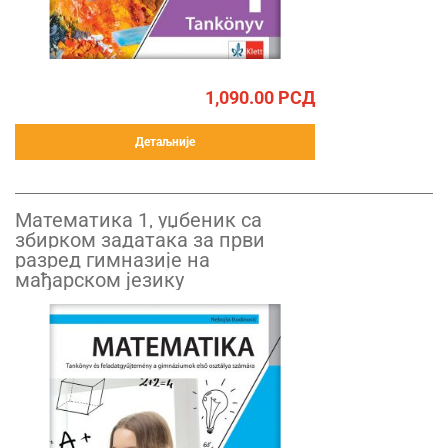
1,090.00
РСД
Детаљније
Математика 1, уџбеник са
збирком задатака за први
разред гимназије на
мађарском језику