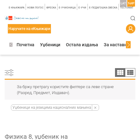
LAT
ЋИР
E-КЊИЖАРА
НОВИ ЛОГОС
ФРЕСКА
E-УЧИОНИЦА
E-УЧИ
Е-ПЕДАГОШКА СВЕСКА
TЕСТОМАТ
Наручите на еКњижари
Почетна
Уџбеници
Остала издања
За наставнике
За бржу претрагу користите филтере са леве стране
(Разред, Предмет, Издавач).
Уџбеници на језицима националних мањина
Физика 8, уџбеник на