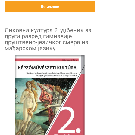
Детаљније
Ликовна култура 2, уџбеник за
други разред гимназије
друштвено-језичког смера на
мађарском језику