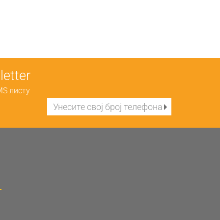
etter
MS листу