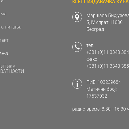
ти
KLETT ИЗДАВАЧКА КУЋА 
ама
Маршала Бирјузова
5, IV спрат 11000
та питања
Београд
такт
тел.
+381 (0)11 3348 384
ања
факс
+381 (0)11 3348 385
ЛИТИКА
ВАТНОСТИ
ПИБ: 103239684
Матични број:
17537032
радно време: 8.30 - 16.3