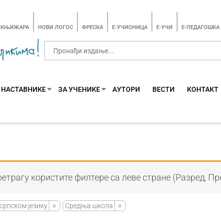
-КЊИЖАРА
НОВИ ЛОГОС
ФРЕСКА
E-УЧИОНИЦА
E-УЧИ
Е-ПЕДАГОШКА
 НАСТАВНИКЕ
ЗА УЧЕНИКЕ
АУТОРИ
ВЕСТИ
КОНТАКТ
етрагу користите филтере са леве стране (Разред, Пр
српском језику
Средња школа