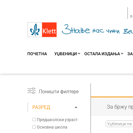
E
ПОЧЕТНА
УЏБЕНИЦИ
ОСТАЛА ИЗДАЊА
ЗА
Поништи филтере
За бржу пр
РАЗРЕД
Предшколски узраст
Уџбеници на 
Основна школа