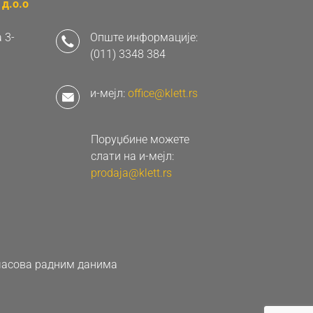
д.о.о
 3-
Опште информације:
(011) 3348 384
и-мејл:
office@klett.rs
Поруџбине можете
слати на и-мејл:
prodaja@klett.rs
0 часова радним данима