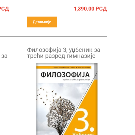
РСД
1,390.00
РСД
Детаљније
Филозофија 3, уџбеник за
 за
трећи разред гимназије