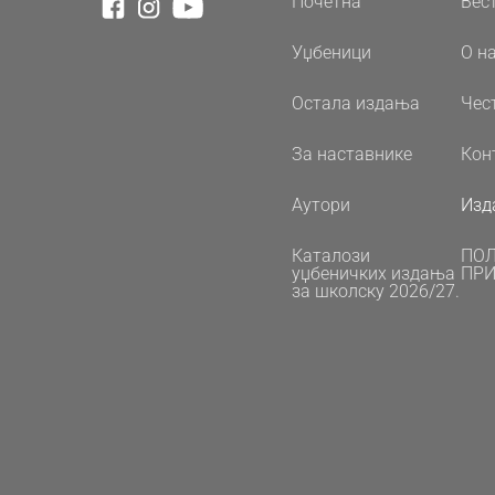
Почетна
Вес
Уџбеници
О н
Остала издања
Чес
За наставнике
Кон
Аутори
Изд
Каталози
ПО
уџбеничких издања
ПРИ
за школску 2026/27.