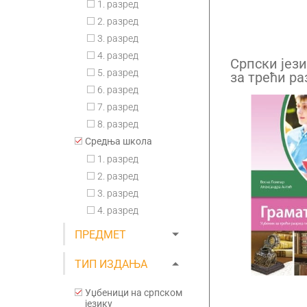
1. разред
2. разред
3. разред
4. разред
Српски јези
5. разред
за трећи ра
и средњих 
6. разред
7. разред
8. разред
Средња школа
1. разред
2. разред
3. разред
4. разред
ПРЕДМЕТ
ТИП ИЗДАЊА
Уџбеници на српском
језику