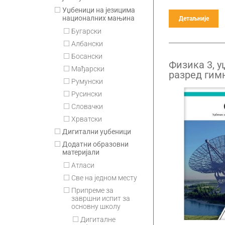
Уџбеници на језицима
националних мањина
Детаљније
Бугарски
Албански
Босански
Физика 3, у
Мађарски
разред гим
Румунски
природно-м
општег сме
Русински
Словачки
Хрватски
Дигитални уџбеници
Додатни образовни
материјали
Атласи
Све на једном месту
Припремe за
завршни испит за
основну школу
Дигиталне