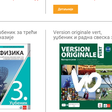
Детаљније
џбеник за трећи
Version originale vert,
назије
уџбеник и радна свеска 
атематичког и
други, трећи или четврт
ра
разред гимназија и
средњих стручних школ