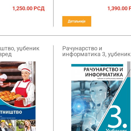
1,250.00
РСД
1,390.00
Детаљније
штво, уџбеник
Рачунарство и
зред
информатика 3, уџбеник
х и четврти
трећи разред гимназије
ворогодишњих
ручних школа