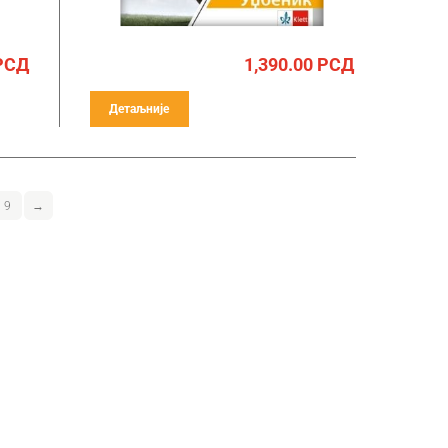
РСД
1,390.00
РСД
Детаљније
9
→