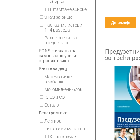
збирке
Штампане збирке
Знам за више
Детаљније
Наставни листови
1–4 разреда
Радне свеске за
предшколце
Предузетни
PONS – издања за
самостално учење
за трећи ра
страних језика
трогодишњи
Књиге за децу
разред чет
средњих ст
Математичке
вежбанке
Мој омиљени блок
IQ EQ и CQ
Остало
Белетристика
Лектира
Читалачки маратон
9. Читалачки