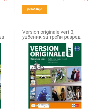
Детаљније
Version оriginale vert 3,
за
уџбеник за трећи разред
и
гимназије
а