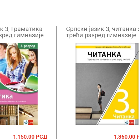
к 3, Граматика
Српски језик 3, читанка 
зред гимназије
трећи разред гимназије
стручних школа
1,150.00
РСД
1,360.00