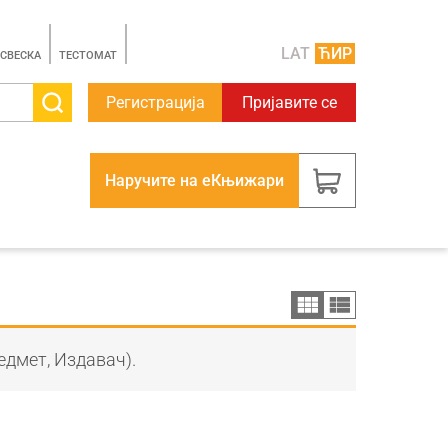
LAT
ЋИР
 СВЕСКА
TЕСТОМАТ
Регистрација
Пријавите се
Наручите на еКњижари
едмет, Издавач).