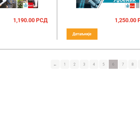
1,190.00
РСД
1,250.00
Детаљније
←
1
2
3
4
5
6
7
8