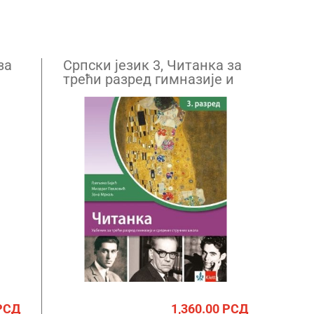
за
Српски језик 3, Читанка за
трећи разред гимназије и
средњих стручних школа
РСД
1,360.00
РСД