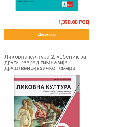
1,390.00
РСД
Детаљније
Ликовна култура 2, уџбеник за
други разред гимназије
друштвено-језичког смера