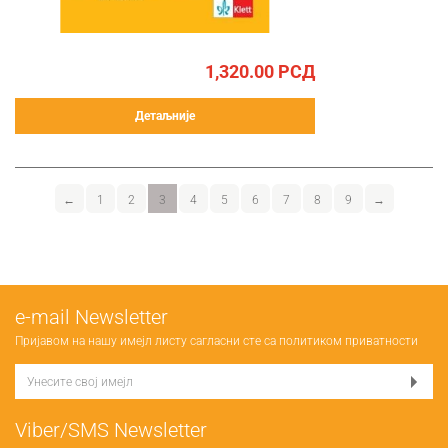
1,320.00
РСД
Детаљније
←
1
2
3
4
5
6
7
8
9
→
е-mail Newsletter
Пријавом на нашу имејл листу сагласни сте са
политиком приватности
Viber/SMS Newsletter