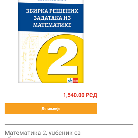
1,540.00
РСД
Детаљније
Математика 2, уџбеник са