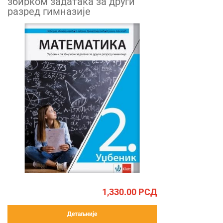
збирком задатака за други
разред гимназије
1,330.00
РСД
Детаљније