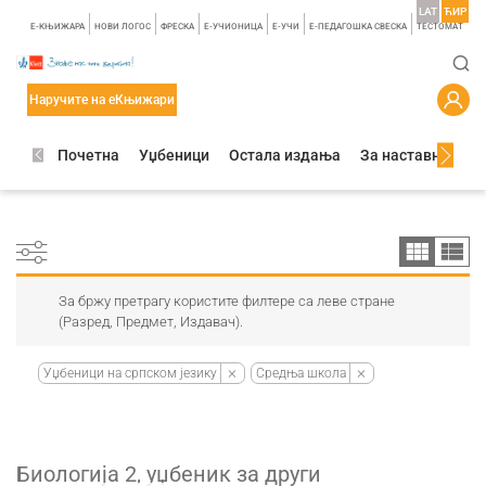
LAT
ЋИР
E-КЊИЖАРА
НОВИ ЛОГОС
ФРЕСКА
E-УЧИОНИЦА
E-УЧИ
Е-ПЕДАГОШКА СВЕСКА
TЕСТОМАТ
Наручите на еКњижари
Почетна
Уџбеници
Остала издања
За наставнике
За бржу претрагу користите филтере са леве стране
(Разред, Предмет, Издавач).
Уџбеници на српском језику
Средња школа
Биологија 2, уџбеник за други