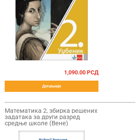
1,090.00
РСД
Детаљније
Mатематика 2, збирка решених
задатака за други разред
средње школе (Вене)