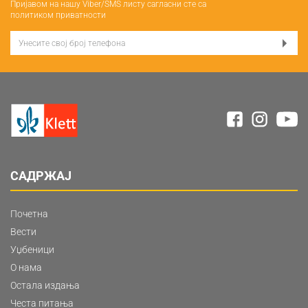
Пријавом на нашу Viber/SMS листу сагласни сте са
политиком приватности
САДРЖАЈ
Почетна
Вести
Уџбеници
О нама
Остала издања
Честа питања