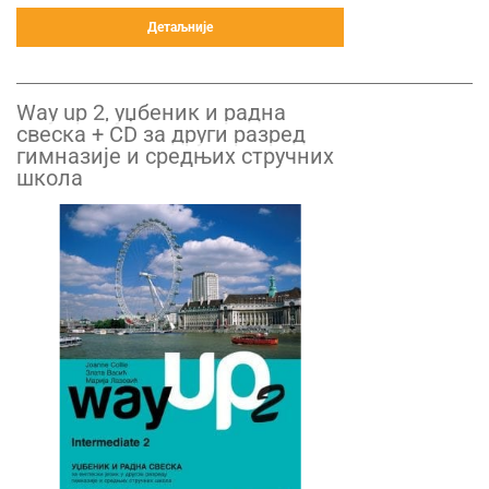
Детаљније
Way up 2, уџбеник и радна
свеска + CD за други разред
гимназије и средњих стручних
школа