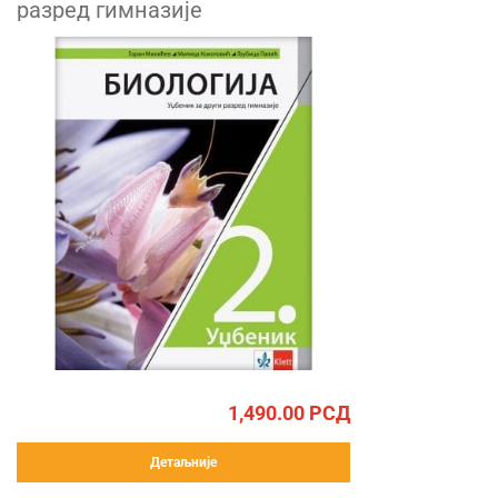
разред гимназије
1,490.00
РСД
Детаљније