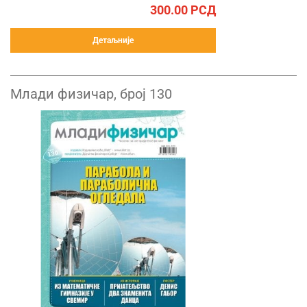
300.00
РСД
Детаљније
Млади физичар, број 130