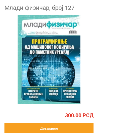
Млади физичар, број 127
300.00
РСД
Детаљније