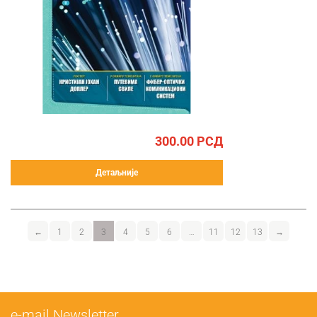
300.00
РСД
Детаљније
←
1
2
3
4
5
6
…
11
12
13
→
е-mail Newsletter