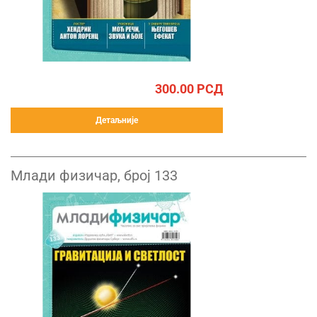
300.00
РСД
Детаљније
Млади физичар, број 133