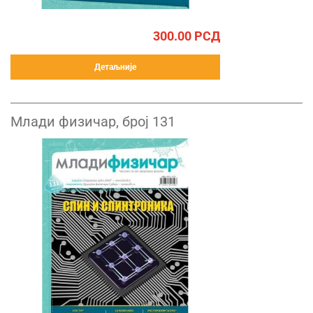
300.00
РСД
Детаљније
Млади физичар, број 131