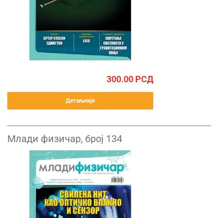
300.00
РСД
Детаљније
Млади физичар, број 134