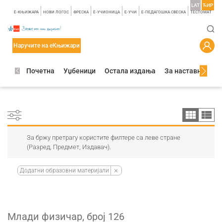
LAT
ЋИР
E-КЊИЖАРА
НОВИ ЛОГОС
ФРЕСКА
E-УЧИОНИЦА
E-УЧИ
Е-ПЕДАГОШКА СВЕСКА
TЕСТОМАТ
Наручите на еКњижари
Почетна
Уџбеници
Остала издања
За наставнике
За бржу претрагу користите филтере са леве стране
(Разред, Предмет, Издавач).
Додатни образовни материјали
Млади физичар, број 126