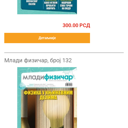
300.00
РСД
Детаљније
Млади физичар, број 132