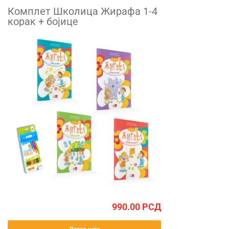
Комплет Школица Жирафа 1-4
корак + бојице
990.00
РСД