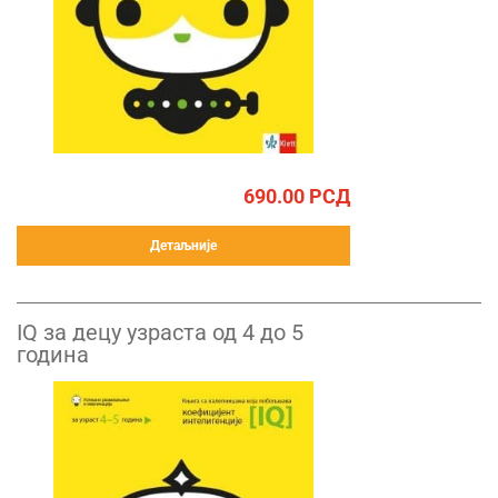
690.00
РСД
Детаљније
IQ за децу узраста од 4 до 5
година