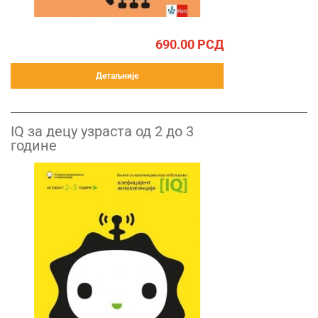
690.00
РСД
Детаљније
IQ за децу узраста од 2 до 3
године