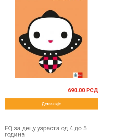
690.00
РСД
Детаљније
ЕQ за децу узраста од 4 до 5
година