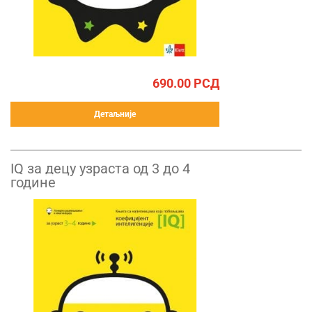
690.00
РСД
Детаљније
IQ за децу узраста од 3 до 4
године