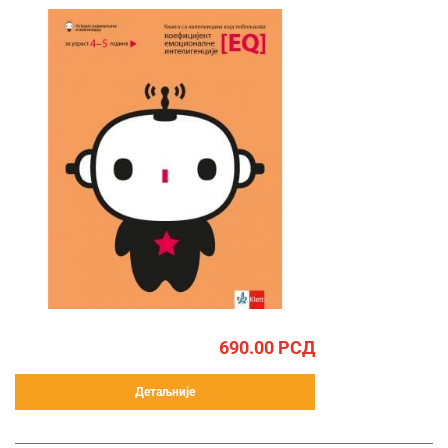
690.00
РСД
Детаљније