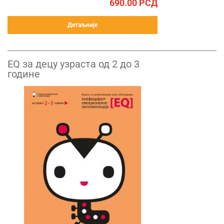
690.00
РСД
Детаљније
EQ за децу узраста од 2 до 3
године