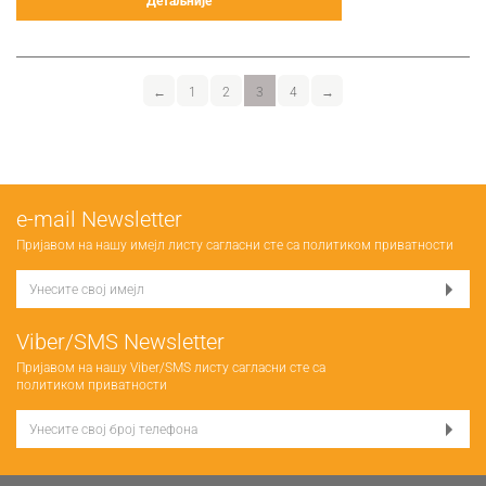
Детаљније
←
1
2
3
4
→
е-mail Newsletter
Пријавом на нашу имејл листу сагласни сте са
политиком приватности
Viber/SMS Newsletter
Пријавом на нашу Viber/SMS листу сагласни сте са
политиком приватности