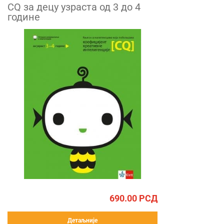
CQ за децу узраста од 3 до 4
године
690.00
РСД
Детаљније