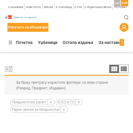
LAT
ЋИР
E-КЊИЖАРА
НОВИ ЛОГОС
ФРЕСКА
E-УЧИОНИЦА
E-УЧИ
Е-ПЕДАГОШКА СВЕСКА
TЕСТОМАТ
Наручите на еКњижари
Почетна
Уџбеници
Остала издања
За наставнике
За бржу претрагу користите филтере са леве стране
(Разред, Предмет, Издавач).
Предшколски узраст
IQ EQ и CQ
Радне свеске за предшколце