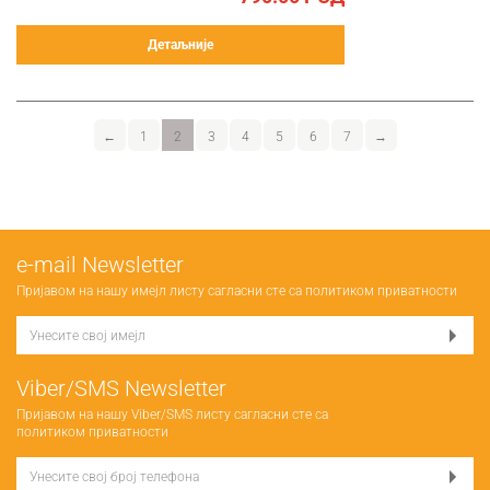
Детаљније
←
1
2
3
4
5
6
7
→
е-mail Newsletter
Пријавом на нашу имејл листу сагласни сте са
политиком приватности
Viber/SMS Newsletter
Пријавом на нашу Viber/SMS листу сагласни сте са
политиком приватности