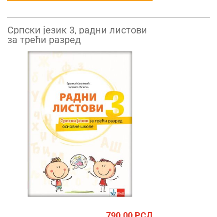
Српски језик 3, радни листови
за трећи разред
790.00
РСД