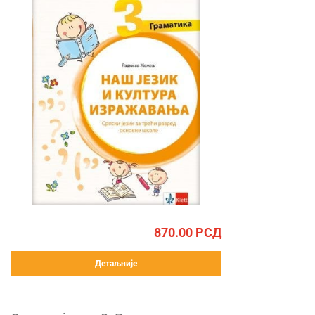
870.00
РСД
Детаљније