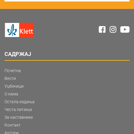
САДРЖАЈ
Почетна
Вести
Уџбеници
О нама
Остала издања
Честа питања
За наставнике
Контакт
Аутори