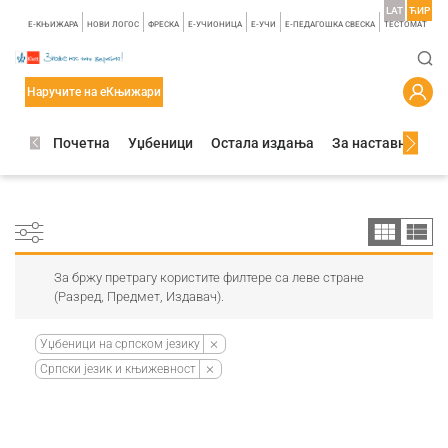
LAT
ЋИР
E-КЊИЖАРА
НОВИ ЛОГОС
ФРЕСКА
E-УЧИОНИЦА
E-УЧИ
Е-ПЕДАГОШКА СВЕСКА
TЕСТОМАТ
Наручите на еКњижари
Почетна
Уџбеници
Остала издања
За наставнике
За бржу претрагу користите филтере са леве стране
(Разред, Предмет, Издавач).
Уџбеници на српском језику
Српски језик и књижевност