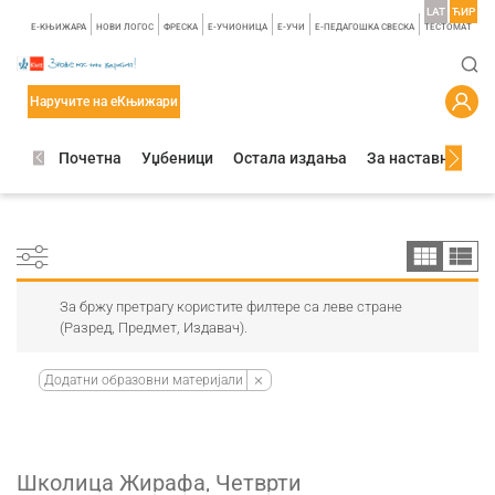
LAT
ЋИР
E-КЊИЖАРА
НОВИ ЛОГОС
ФРЕСКА
E-УЧИОНИЦА
E-УЧИ
Е-ПЕДАГОШКА СВЕСКА
TЕСТОМАТ
Наручите на еКњижари
Почетна
Уџбеници
Остала издања
За наставнике
За бржу претрагу користите филтере са леве стране
(Разред, Предмет, Издавач).
Додатни образовни материјали
Школица Жирафа, Четврти