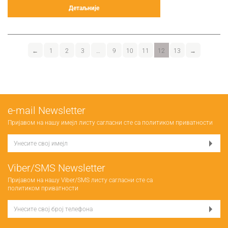
Детаљније
←
1
2
3
…
9
10
11
12
13
→
е-mail Newsletter
Пријавом на нашу имејл листу сагласни сте са
политиком приватности
Viber/SMS Newsletter
Пријавом на нашу Viber/SMS листу сагласни сте са
политиком приватности