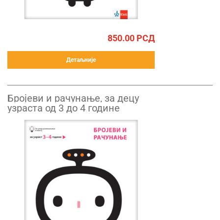
850.00
РСД
Детаљније
Бројеви и рачунање, за децу
узраста од 3 до 4 године