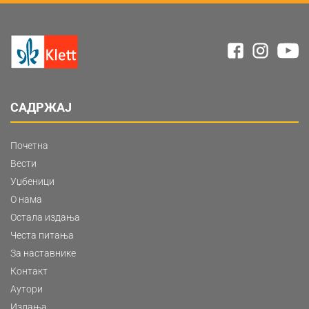
САДРЖАЈ
Почетна
Вести
Уџбеници
О нама
Остала издања
Честа питања
За наставнике
Контакт
Аутори
Издања