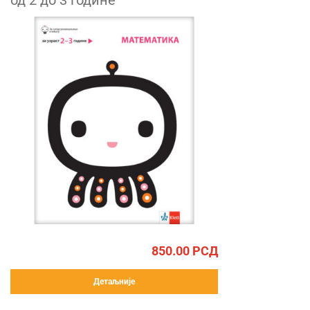
од 2 до 3 године
850.00
РСД
Детаљније