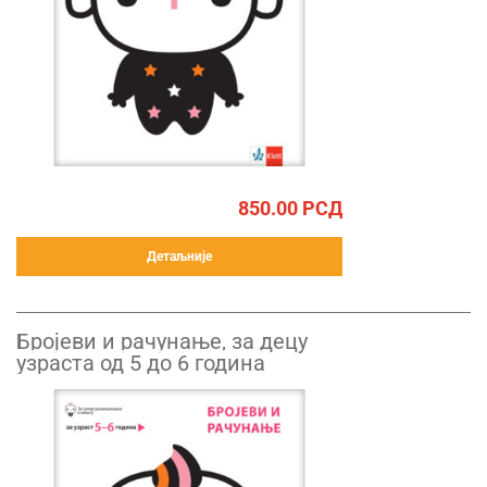
850.00
РСД
Детаљније
Бројеви и рачунање, за децу
узраста од 5 до 6 година