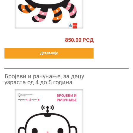
850.00
РСД
Детаљније
Бројеви и рачунање, за децу
узраста од 4 до 5 година